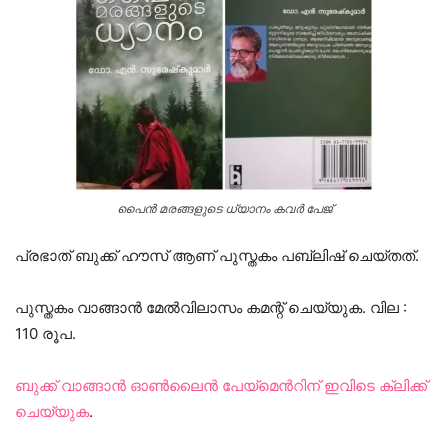
പൈൻ മരങ്ങളുടെ ധ്യാനം കവർ പേജ്
പ്രഭാത് ബുക്ക് ഹൗസ് ആണ് പുസ്തകം പബ്ലിഷ് ചെയ്തത്.
പുസ്തകം വാങ്ങാൻ മേൽവിലാസം കമന്റ് ചെയ്യുക. വില :
110 രൂപ.
ബുക്ക് വാങ്ങാൻ ഓൺലൈൻ പേയ്മെൻറിന് ഇവിടെ ക്ലിക്ക്
ചെയ്യുക
.