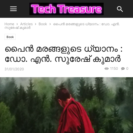
Home
Articles
Book
പൈൻ മരങ്ങളുടെ ധ്യാനം : ഡോ. എൻ.
സുരേഷ് കുമാർ
Book
പൈൻ മരങ്ങളുടെ ധ്യാനം :
ഡോ. എൻ. സുരേഷ് കുമാർ
1150
0
31/01/2020