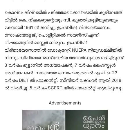
കൊല്ലം ജില്ലയിൽ പടിഞ്ഞാറെക്കല്ലടയിൽ കുഴിലേത്ത്
വീട്ടിൽ കെ. നീലകണ്ഠന്റെയും സി. കുഞ്ഞിക്കുട്ടിയുടെയും
മകനായി 1961 ൽ ജനിച്ചു. ഇംഗ്ലീഷ്, വിദ്യാഭ്യാസം,
സോഷ്യോളജി, പൊളിറ്റിക്കൽ സയൻസ് എന്നീ
വിഷയങ്ങളിൽ മാസ്റ്റർ ബിരുദം. ഇംഗ്ലീഷ്
വിദ്യാഭ്യാസത്തിൽ ഡോക്ടറേറ്റ്, NUEPA ന്യൂഡല്ലിയിൽ
നിന്നും ഡിപ്ലോമ. രണ്ട് ദേശീയ അവാർഡുകൾ ലഭിച്ചിട്ടുണ്ട്.
3 വർഷം ഭൂട്ടാനിൽ അധ്യാപകൻ, 7 വർഷം ഹൈസ്കൂൾ
അധ്യാപകൻ. സാക്ഷരത ഒന്നാം ഘട്ടത്തിൽ എ.പി.ഒ. 23
വർഷം DIET ൽ ഫാക്കൽറ്റി. സീനിയർ ലക്ചറർ ആയി 2018
ൽ വിരമിച്ചു. 5 വർഷം SCERT യിൽ ഫാക്കൽറ്റി ആയിരുന്നു.
Advertisements