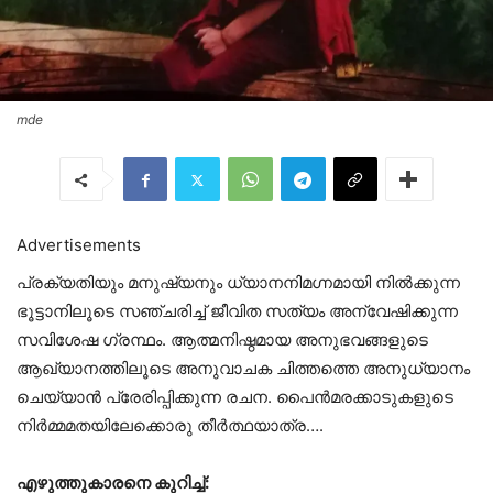
mde
Advertisements
പ്രക്യതിയും മനുഷ്യനും ധ്യാനനിമഗ്നമായി നിൽക്കുന്ന
ഭൂട്ടാനിലൂടെ സഞ്ചരിച്ച് ജീവിത സത്യം അന്വേഷിക്കുന്ന
സവിശേഷ ഗ്രന്ഥം. ആത്മനിഷ്ഠമായ അനുഭവങ്ങളുടെ
ആഖ്യാനത്തിലൂടെ അനുവാചക ചിത്തത്തെ അനുധ്യാനം
ചെയ്യാൻ പ്രേരിപ്പിക്കുന്ന രചന. പൈൻമരക്കാടുകളുടെ
നിർമ്മമതയിലേക്കൊരു തീർത്ഥയാത്ര….
എഴുത്തുകാരനെ കുറിച്ച്: