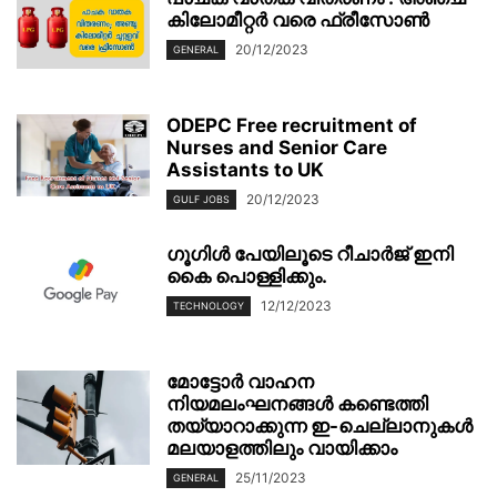
കിലോമീറ്റര്‍ വരെ ഫ്രീസോണ്‍
20/12/2023
GENERAL
ODEPC Free recruitment of
Nurses and Senior Care
Assistants to UK
20/12/2023
GULF JOBS
ഗൂഗിള്‍ പേയിലൂടെ റീചാര്‍ജ് ഇനി
കൈ പൊള്ളിക്കും.
12/12/2023
TECHNOLOGY
മോട്ടോർ വാഹന
നിയമലംഘനങ്ങൾ കണ്ടെത്തി
തയ്യാറാക്കുന്ന ഇ-ചെല്ലാനുകൾ
മലയാളത്തിലും വായിക്കാം
25/11/2023
GENERAL