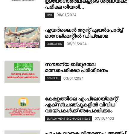
ഉദ്യോഗാർത്ഥികളുടെ ശ്രദ്ധയ്ക്ക്:
പരീക്ഷ തീയതി...
08/01/2024
JOB
എയർലൈൻ ആന്റ് എയർപോർട്ട്
മാനേജ്‌മെന്റിൽ ഡിപ്ലോമ
05/01/2024
EDUCATION
സൗജന്യ ബിരുദതല
മത്സരപരീക്ഷാ പരിശീലനം
03/01/2024
GENERAL
കേരളത്തിലെ എംപ്ലോയ്മെന്റ്
എക്സ്ചേഞ്ചുകളിൽ വിവിധ
വായ്പകൾക്ക് അപേക്ഷിക്കാം
27/12/2023
EMPLOYMENT EXCHANGE NEWS
പാചക വാതക വിതരണം : അഞ്ച്