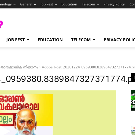
hnology
General
Job Fest
Education
Telecom
Privacy Policy
Con
JOB FEST
EDUCATION
TELECOM
PRIVACY POLI
 താത്ക്കാലിക നിയമനം
Adobe_Post_20201224_0959380.8389847327371774.p
4_0959380.8389847327371774.p