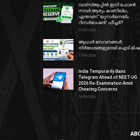
വാട്‌സ്ആപ്പിൽ ഇനി ഫോൺ
നമ്പർ ആരും കാണില്ല ,
എന്താണ് ‘യൂസർനെയിം
റിസർവേഷൻ’ ഫീച്ചർ?
01/07/2026
ആധാർ സേവനങ്ങൾ:
നിർദേശങ്ങളുമായി ഐടി മി
17/06/2026
India Temporarily Bans
Telegram Ahead of NEET-UG
2026 Re-Examination Amid
Cheating Concerns
16/06/2026
AB