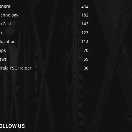
eneral
242
echnology
182
b Fest
143
b
123
ducation
114
pps
70
ews
59
erala PSC Helper
38
OLLOW US