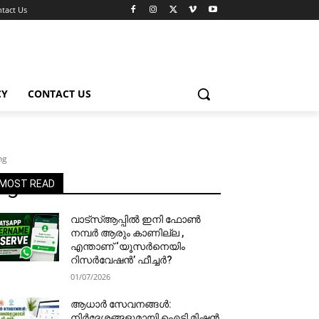
tact Us
CY
CONTACT US
ng
ng
MOST READ
വാട്‌സ്ആപ്പിൽ ഇനി ഫോൺ
നമ്പർ ആരും കാണില്ല ,
എന്താണ് ‘യൂസർനെയിം
റിസർവേഷൻ’ ഫീച്ചർ?
01/07/2026
ആധാർ സേവനങ്ങൾ:
നിർദേശങ്ങളുമായി ഐടി മിഷൻ