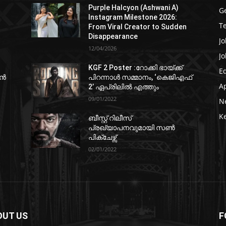
Purple Halcyon (Ashwani A)
G
Instagram Milestone 2026:
T
From Viral Creator to Sudden
Disappearance
Jo
12/04/2026
Jo
KGF 2 Poster :റോക്കി ഭായ്ക്ക്
E
ഷൻ
പിറന്നാൾ സമ്മാനം, ‘കെജിഎഫ്
A
2’ ഏപ്രിലിൽ എത്തും
09/01/2022
N
K
ബീസ്റ്റ് റിലീസ്
പ്രഖ്യാപനവുമായി സണ്‍
പിക്ചേഴ്സ്
02/01/2022
OUT US
F