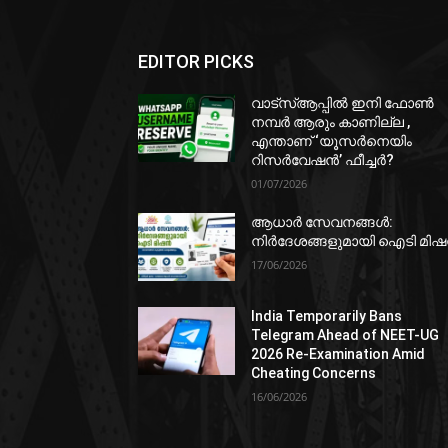
EDITOR PICKS
വാട്‌സ്ആപ്പിൽ ഇനി ഫോൺ
നമ്പർ ആരും കാണില്ല ,
എന്താണ് ‘യൂസർനെയിം
റിസർവേഷൻ’ ഫീച്ചർ?
01/07/2026
ആധാർ സേവനങ്ങൾ:
നിർദേശങ്ങളുമായി ഐടി മി
17/06/2026
India Temporarily Bans
Telegram Ahead of NEET-UG
2026 Re-Examination Amid
Cheating Concerns
16/06/2026