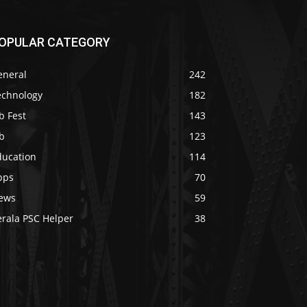
OPULAR CATEGORY
eneral
242
echnology
182
b Fest
143
b
123
ducation
114
pps
70
ews
59
erala PSC Helper
38