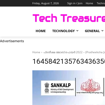
Friday, August 7, 2026
Sign in / Join
Home
Techn
HOME
TECHNOLOGY
GENERAL
Advertisements
Home
പ്രതീക്ഷ ജോബ് ഫെയർ 2022 – (Pratheeksha
164584213576343635