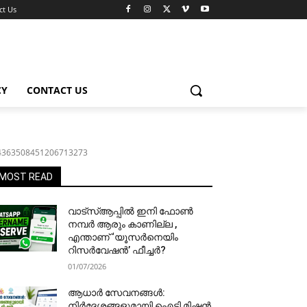
ct Us
CY
CONTACT US
4363508451206713273
MOST READ
വാട്‌സ്ആപ്പിൽ ഇനി ഫോൺ
നമ്പർ ആരും കാണില്ല ,
എന്താണ് ‘യൂസർനെയിം
റിസർവേഷൻ’ ഫീച്ചർ?
01/07/2026
ആധാർ സേവനങ്ങൾ:
നിർദേശങ്ങളുമായി ഐടി മിഷൻ