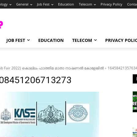
ology
General
Job Fest
Education
Telecom
Privacy Policy
Conta
JOB FEST
EDUCATION
TELECOM
PRIVACY POLI
 Job Fair 2022) കൊല്ലം ഫാത്തിമ മാതാ നാഷണൽ കോളേജിൽ
1645842135763
08451206713273