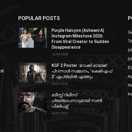
POPULAR POSTS
P
Purple Halcyon (Ashwani A)
G
Instagram Milestone 2026:
T
From Viral Creator to Sudden
Disappearance
Jo
12/04/2026
Jo
KGF 2 Poster :റോക്കി ഭായ്ക്ക്
E
ഷൻ
പിറന്നാൾ സമ്മാനം, ‘കെജിഎഫ്
A
2’ ഏപ്രിലിൽ എത്തും
09/01/2022
N
K
ബീസ്റ്റ് റിലീസ്
പ്രഖ്യാപനവുമായി സണ്‍
പിക്ചേഴ്സ്
02/01/2022