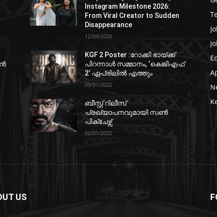
Instagram Milestone 2026:
T
From Viral Creator to Sudden
Disappearance
Jo
12/04/2026
Jo
KGF 2 Poster :റോക്കി ഭായ്ക്ക്
E
ഷൻ
പിറന്നാൾ സമ്മാനം, ‘കെജിഎഫ്
A
2’ ഏപ്രിലിൽ എത്തും
09/01/2022
N
K
ബീസ്റ്റ് റിലീസ്
പ്രഖ്യാപനവുമായി സണ്‍
പിക്ചേഴ്സ്
02/01/2022
OUT US
F