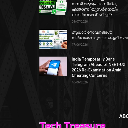
നമ്പർ ആരും കാണില്ല ,
എന്താണ് ‘യൂസർനെയിം
റിസർവേഷൻ’ ഫീച്ചർ?
01/07/2026
ആധാർ സേവനങ്ങൾ:
നിർദേശങ്ങളുമായി ഐടി മി
17/06/2026
India Temporarily Bans
Telegram Ahead of NEET-UG
2026 Re-Examination Amid
Cheating Concerns
16/06/2026
AB