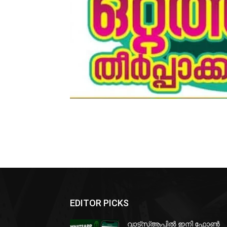
EDITOR PICKS
വാട്‌സ്ആപ്പിൽ ഇനി ഫോൺ