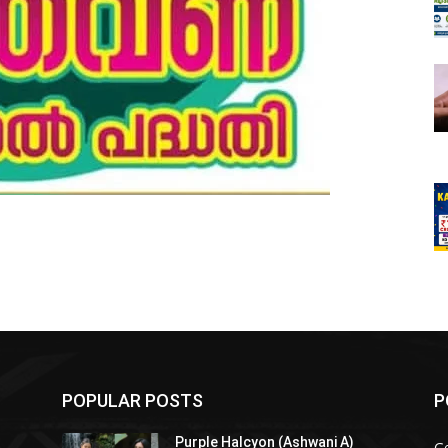
POPULAR POSTS
P
Purple Halcyon (Ashwani A)
G