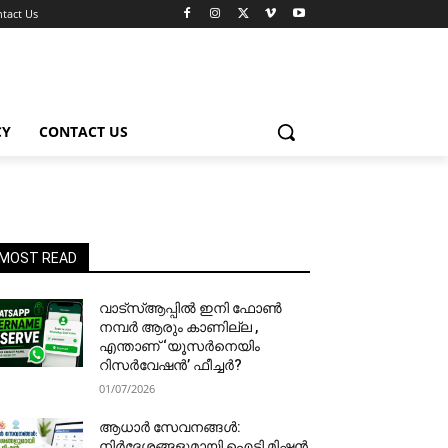
tact Us
CY
CONTACT US
MOST READ
വാട്‌സ്ആപ്പിൽ ഇനി ഫോൺ
നമ്പർ ആരും കാണില്ല ,
എന്താണ് ‘യൂസർനെയിം
റിസർവേഷൻ’ ഫീച്ചർ?
01/07/2026
ആധാർ സേവനങ്ങൾ:
നിർദേശങ്ങളുമായി ഐടി മിഷൻ