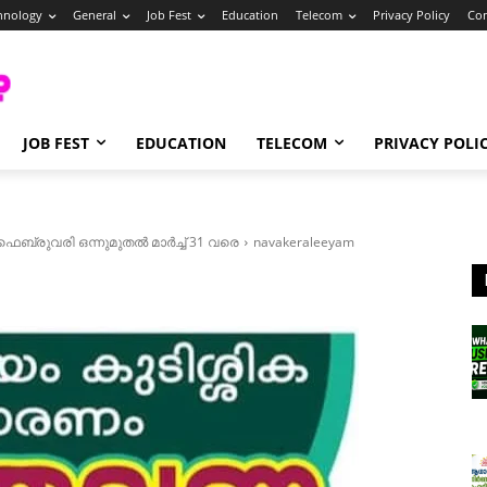
hnology
General
Job Fest
Education
Telecom
Privacy Policy
Con
JOB FEST
EDUCATION
TELECOM
PRIVACY POLI
ഫെബ്രുവരി ഒന്നുമുതൽ മാർച്ച് 31 വരെ
navakeraleeyam