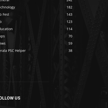
echnology
182
b Fest
143
b
123
ducation
114
pps
70
ews
59
erala PSC Helper
38
OLLOW US