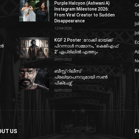
Purple Halcyon (Ashwani A)
G
Instagram Milestone 2026:
T
From Viral Creator to Sudden
Disappearance
Jo
12/04/2026
Jo
KGF 2 Poster :റോക്കി ഭായ്ക്ക്
E
ഷൻ
പിറന്നാൾ സമ്മാനം, ‘കെജിഎഫ്
A
2’ ഏപ്രിലിൽ എത്തും
09/01/2022
N
K
ബീസ്റ്റ് റിലീസ്
പ്രഖ്യാപനവുമായി സണ്‍
പിക്ചേഴ്സ്
02/01/2022
OUT US
F