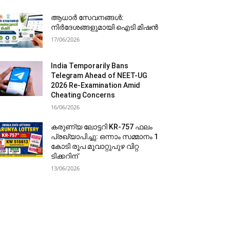
ആധാർ സേവനങ്ങൾ:
നിർദേശങ്ങളുമായി ഐടി മിഷൻ
17/06/2026
India Temporarily Bans
Telegram Ahead of NEET-UG
2026 Re-Examination Amid
Cheating Concerns
16/06/2026
കരുണ്യ ലോട്ടറി KR-757 ഫലം
പ്രഖ്യാപിച്ചു: ഒന്നാം സമ്മാനം 1
കോടി രൂപ മൂവാറ്റുപുഴ വിറ്റ
ടിക്കറിന്
13/06/2026