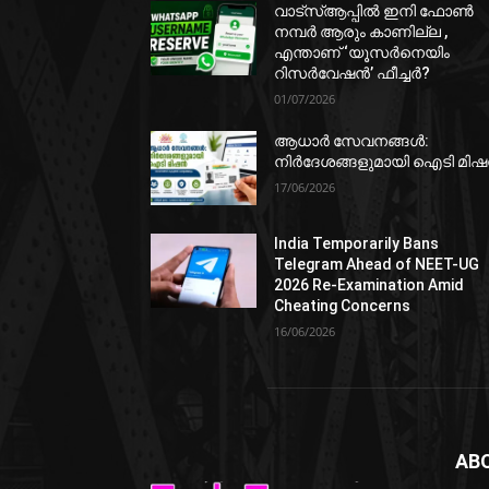
വാട്‌സ്ആപ്പിൽ ഇനി ഫോൺ
നമ്പർ ആരും കാണില്ല ,
എന്താണ് ‘യൂസർനെയിം
റിസർവേഷൻ’ ഫീച്ചർ?
01/07/2026
ആധാർ സേവനങ്ങൾ:
നിർദേശങ്ങളുമായി ഐടി മി
17/06/2026
India Temporarily Bans
Telegram Ahead of NEET-UG
2026 Re-Examination Amid
Cheating Concerns
16/06/2026
AB