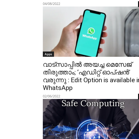
04/08/2022
Apps
വാട്‌സാപ്പിൽ അയച്ച മെസേജ്
തിരുത്താം; ‘എഡിറ്റ് ഓപ്ഷൻ’
വരുന്നു : Edit Option is available i
WhatsApp
02/06/2022