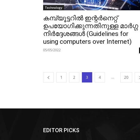
Technology
കമ്പ്യൂട്ടറിൽ ഇന്റർനെറ്റ്
ഉപയോഗിക്കുന്നതിനുള്ള മാർഗ്ഗ
നിർദ്ദേശങ്ങൾ (Guidelines for
using computers over Internet)
05/05/2022
...
1
2
3
4
20
EDITOR PICKS