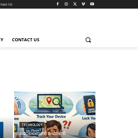
ntact Us
CY
CONTACT US
TECHNOLOGY
മൊബൈല്‍ ഫോണ്‍