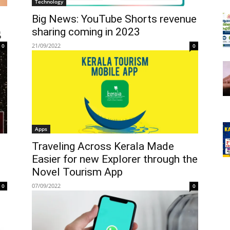
Technology
Big News: YouTube Shorts revenue
ു
sharing coming in 2023
21/09/2022
0
0
Apps
Traveling Across Kerala Made
Easier for new Explorer through the
Novel Tourism App
07/09/2022
0
0