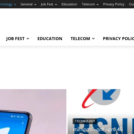
hnology
General
Job Fest
Education
Telecom
Privacy Policy
Co
JOB FEST
EDUCATION
TELECOM
PRIVACY POLI
TECHNOLOGY
ബി.എസ്.എൻ എൻ 4G