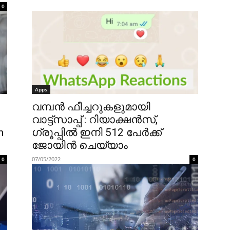
0
Apps
വമ്പൻ ഫീച്ചറുകളുമായി
വാട്ട്സാപ്പ് : റിയാക്ഷൻസ്,
n
ഗ്രൂപ്പിൽ ഇനി 512 പേർക്ക്
ജോയിൻ ചെയ്യാം
07/05/2022
0
0