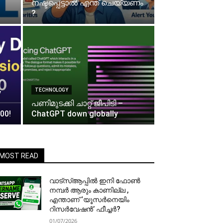
നഷ്ടപ്പെട്ടാല്‍ എന്ത് ചെയ്യണം
?
TECHNOLOGY
y
പണിമുടക്കി ചാറ്റ് ജീപിടി –
00!
ChatGPT down globally
MOST READ
വാട്‌സ്ആപ്പിൽ ഇനി ഫോൺ
നമ്പർ ആരും കാണില്ല ,
എന്താണ് ‘യൂസർനെയിം
റിസർവേഷൻ’ ഫീച്ചർ?
01/07/2026