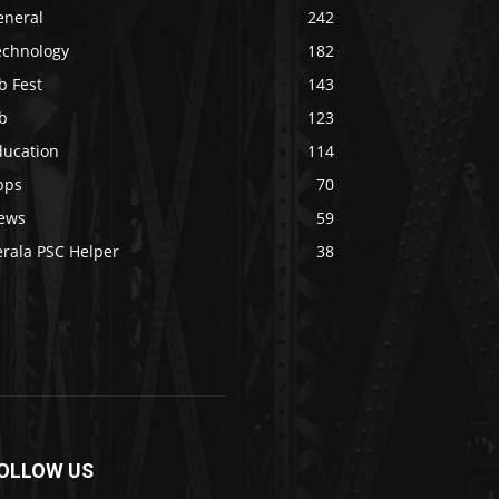
eneral
242
echnology
182
b Fest
143
b
123
ducation
114
pps
70
ews
59
erala PSC Helper
38
OLLOW US