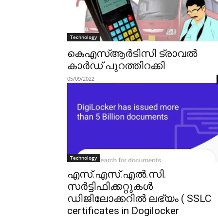
Technology
കെഎസ്ആർടിസി ട്രാവൽ
കാർഡ് പുറത്തിറക്കി
05/09/2022
Technology
എസ്.എസ്.എൽ.സി.
സർട്ടിഫിക്കറ്റുകൾ
ഡിജിലോക്കറിൽ ലഭ്യം ( SSLC
certificates in Dogilocker