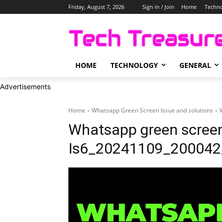
Friday, August 7, 2026
Sign in / Join
Home
Techn
HOME
TECHNOLOGY
GENERAL
Advertisements
Home
Whatsapp Green Screen Issue and solutions
Whatsapp green scree
Is6_20241109_200042