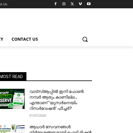
ct Us
CY
CONTACT US
MOST READ
വാട്‌സ്ആപ്പിൽ ഇനി ഫോൺ
നമ്പർ ആരും കാണില്ല ,
എന്താണ് ‘യൂസർനെയിം
റിസർവേഷൻ’ ഫീച്ചർ?
01/07/2026
ആധാർ സേവനങ്ങൾ:
നിർദേശങ്ങളുമായി ഐടി മിഷൻ