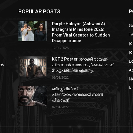
POPULAR POSTS
P
Purple Halcyon (Ashwani A)
G
Instagram Milestone 2026:
T
From Viral Creator to Sudden
Disappearance
Jo
12/04/2026
Jo
KGF 2 Poster :റോക്കി ഭായ്ക്ക്
E
ഷൻ
പിറന്നാൾ സമ്മാനം, ‘കെജിഎഫ്
A
2’ ഏപ്രിലിൽ എത്തും
09/01/2022
N
K
ബീസ്റ്റ് റിലീസ്
പ്രഖ്യാപനവുമായി സണ്‍
പിക്ചേഴ്സ്
02/01/2022