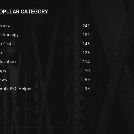
OPULAR CATEGORY
eneral
242
echnology
182
b Fest
143
b
123
ducation
114
pps
70
ews
59
erala PSC Helper
38