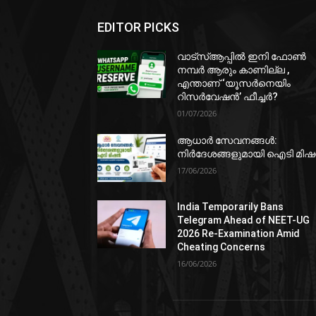
EDITOR PICKS
വാട്‌സ്ആപ്പിൽ ഇനി ഫോൺ
നമ്പർ ആരും കാണില്ല ,
എന്താണ് ‘യൂസർനെയിം
റിസർവേഷൻ’ ഫീച്ചർ?
01/07/2026
ആധാർ സേവനങ്ങൾ:
നിർദേശങ്ങളുമായി ഐടി മി
17/06/2026
India Temporarily Bans
Telegram Ahead of NEET-UG
2026 Re-Examination Amid
Cheating Concerns
16/06/2026