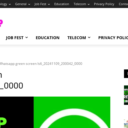
ology
General
Job Fest
Education
Telecom
Privacy Policy
Conta
JOB FEST
EDUCATION
TELECOM
PRIVACY POLI
Whatsapp green screen Is6_20241109_200042_0000
n
_0000