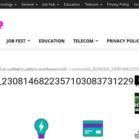
hnology
General
Job Fest
Education
Telecom
Privacy Policy
Co
JOB FEST
EDUCATION
TELECOM
PRIVACY POLI
ാം ഡിഷ് ചാർജ്ജ് ചെയ്യാം ഓൺലൈനായി.
screenshot_20200326_2308146822357
_2308146822357103083731229.j