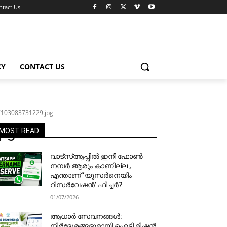
ntact Us
CY
CONTACT US
103083731229.jpg
pg
MOST READ
വാട്‌സ്ആപ്പിൽ ഇനി ഫോൺ
നമ്പർ ആരും കാണില്ല ,
എന്താണ് ‘യൂസർനെയിം
റിസർവേഷൻ’ ഫീച്ചർ?
01/07/2026
ആധാർ സേവനങ്ങൾ:
നിർദേശങ്ങളുമായി ഐടി മിഷൻ