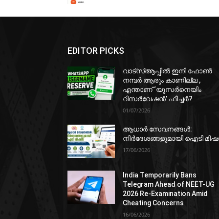
EDITOR PICKS
വാട്‌സ്ആപ്പിൽ ഇനി ഫോൺ
നമ്പർ ആരും കാണില്ല ,
എന്താണ് ‘യൂസർനെയിം
റിസർവേഷൻ’ ഫീച്ചർ?
01/07/2026
ആധാർ സേവനങ്ങൾ:
നിർദേശങ്ങളുമായി ഐടി മി
17/06/2026
India Temporarily Bans
Telegram Ahead of NEET-UG
2026 Re-Examination Amid
Cheating Concerns
16/06/2026