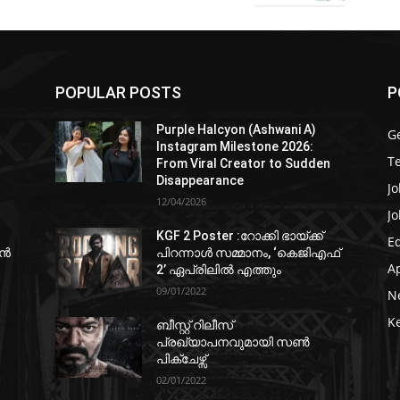
POPULAR POSTS
P
Purple Halcyon (Ashwani A)
G
Instagram Milestone 2026:
T
From Viral Creator to Sudden
Disappearance
Jo
12/04/2026
Jo
KGF 2 Poster :റോക്കി ഭായ്ക്ക്
E
ഷൻ
പിറന്നാൾ സമ്മാനം, ‘കെജിഎഫ്
A
2’ ഏപ്രിലിൽ എത്തും
09/01/2022
N
K
ബീസ്റ്റ് റിലീസ്
പ്രഖ്യാപനവുമായി സണ്‍
പിക്ചേഴ്സ്
02/01/2022