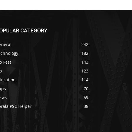
OPULAR CATEGORY
eneral
242
echnology
182
b Fest
143
b
123
ducation
114
pps
70
ews
59
erala PSC Helper
38