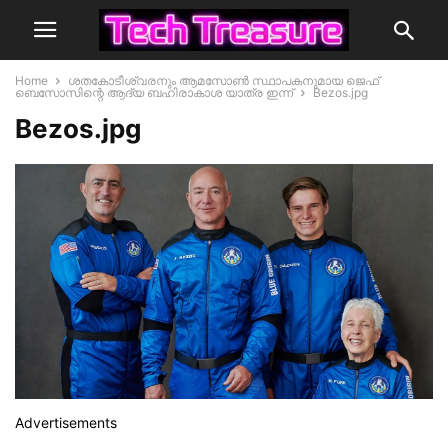
Home
ശതകോടീശ്വരനും ആമസോൺ സ്ഥാപകനുമായ ജെഫ്
ബെസോസിന്റെ ആദ്യ ബഹിരാകാശ യാത്ര ഇന്ന്
Bezos.jpg
Bezos.jpg
Advertisements