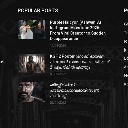
POPULAR POSTS
P
Purple Halcyon (Ashwani A)
G
Instagram Milestone 2026:
T
From Viral Creator to Sudden
Disappearance
Jo
12/04/2026
Jo
KGF 2 Poster :റോക്കി ഭായ്ക്ക്
E
ഷൻ
പിറന്നാൾ സമ്മാനം, ‘കെജിഎഫ്
A
2’ ഏപ്രിലിൽ എത്തും
09/01/2022
N
K
ബീസ്റ്റ് റിലീസ്
പ്രഖ്യാപനവുമായി സണ്‍
പിക്ചേഴ്സ്
02/01/2022