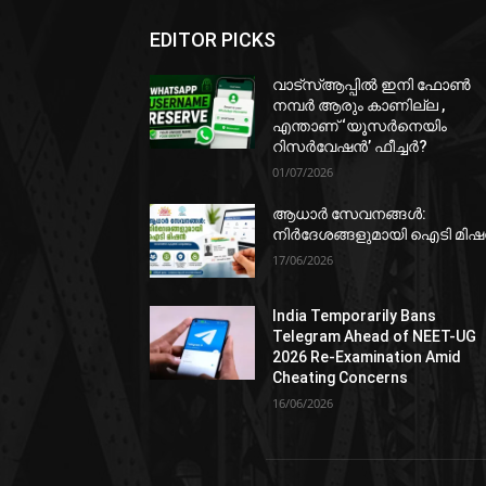
EDITOR PICKS
വാട്‌സ്ആപ്പിൽ ഇനി ഫോൺ
നമ്പർ ആരും കാണില്ല ,
എന്താണ് ‘യൂസർനെയിം
റിസർവേഷൻ’ ഫീച്ചർ?
01/07/2026
ആധാർ സേവനങ്ങൾ:
നിർദേശങ്ങളുമായി ഐടി മി
17/06/2026
India Temporarily Bans
Telegram Ahead of NEET-UG
2026 Re-Examination Amid
Cheating Concerns
16/06/2026