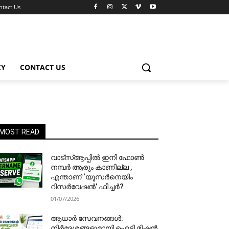
ntact Us
CY
CONTACT US
MOST READ
വാട്‌സ്ആപ്പിൽ ഇനി ഫോൺ
നമ്പർ ആരും കാണില്ല ,
എന്താണ് ‘യൂസർനെയിം
റിസർവേഷൻ’ ഫീച്ചർ?
01/07/2026
ആധാർ സേവനങ്ങൾ:
നിർദേശങ്ങളുമായി ഐടി മിഷൻ