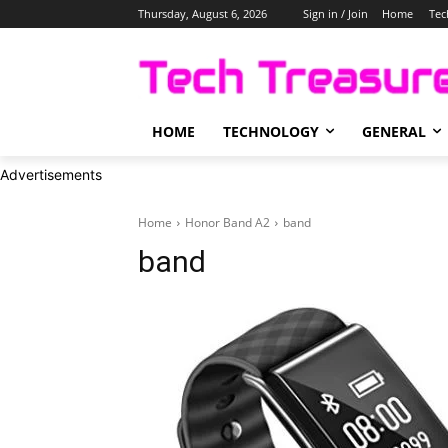
Thursday, August 6, 2026
Sign in / Join
Home
Tec
HOME
TECHNOLOGY
GENERAL
Advertisements
Home
Honor Band A2
band
band