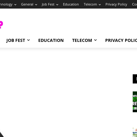
hnology
General
Job Fest
Education
Telecom
Privacy Policy
Co
JOB FEST
EDUCATION
TELECOM
PRIVACY POLI