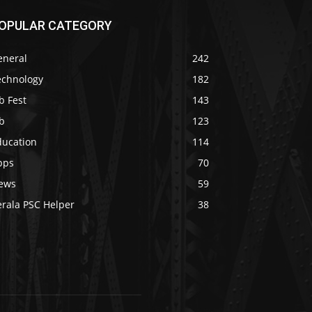
OPULAR CATEGORY
eneral
242
echnology
182
b Fest
143
b
123
ducation
114
pps
70
ews
59
erala PSC Helper
38