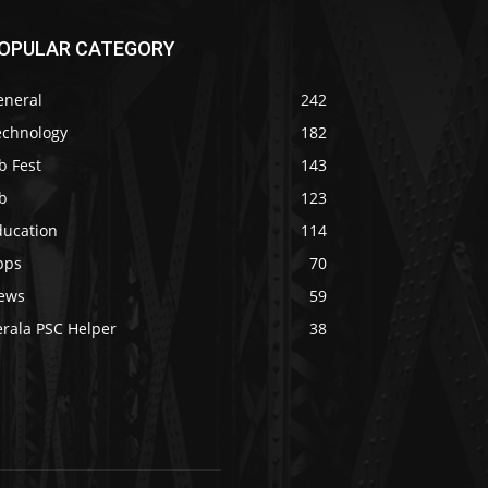
OPULAR CATEGORY
eneral
242
echnology
182
b Fest
143
b
123
ducation
114
pps
70
ews
59
erala PSC Helper
38