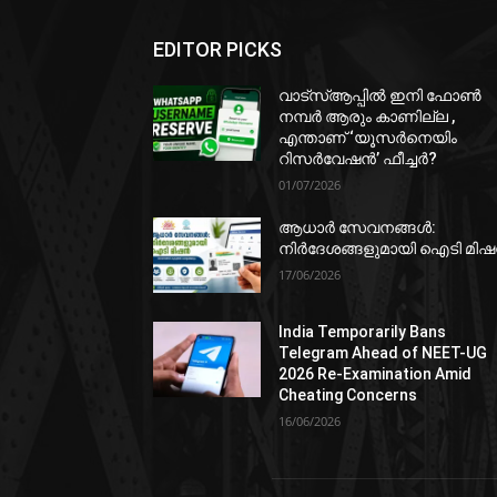
EDITOR PICKS
വാട്‌സ്ആപ്പിൽ ഇനി ഫോൺ
നമ്പർ ആരും കാണില്ല ,
എന്താണ് ‘യൂസർനെയിം
റിസർവേഷൻ’ ഫീച്ചർ?
01/07/2026
ആധാർ സേവനങ്ങൾ:
നിർദേശങ്ങളുമായി ഐടി മി
17/06/2026
India Temporarily Bans
Telegram Ahead of NEET-UG
2026 Re-Examination Amid
Cheating Concerns
16/06/2026