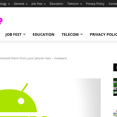
ology
General
Job Fest
Education
Telecom
Privacy Policy
Conta
JOB FEST
EDUCATION
TELECOM
PRIVACY POLI
uninstall them from your phone now
malware