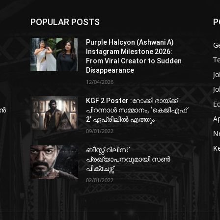
POPULAR POSTS
P
Purple Halcyon (Ashwani A)
G
Instagram Milestone 2026:
T
From Viral Creator to Sudden
Disappearance
Jo
12/04/2026
Jo
KGF 2 Poster :റോക്കി ഭായ്ക്ക്
E
ഷൻ
പിറന്നാൾ സമ്മാനം, ‘കെജിഎഫ്
A
2’ ഏപ്രിലിൽ എത്തും
09/01/2022
N
K
ബീസ്റ്റ് റിലീസ്
പ്രഖ്യാപനവുമായി സണ്‍
പിക്ചേഴ്സ്
02/01/2022