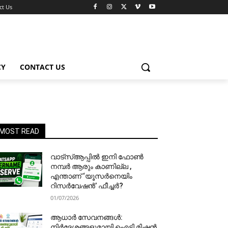
ct Us
CY
CONTACT US
MOST READ
വാട്‌സ്ആപ്പിൽ ഇനി ഫോൺ
നമ്പർ ആരും കാണില്ല ,
എന്താണ് ‘യൂസർനെയിം
റിസർവേഷൻ’ ഫീച്ചർ?
01/07/2026
ആധാർ സേവനങ്ങൾ:
നിർദേശങ്ങളുമായി ഐടി മിഷൻ