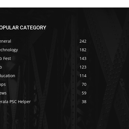
OPULAR CATEGORY
eneral
242
echnology
182
b Fest
143
b
123
ducation
114
pps
70
ews
59
erala PSC Helper
38