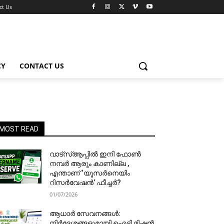
ct Us
CY
CONTACT US
MOST READ
വാട്‌സ്ആപ്പിൽ ഇനി ഫോൺ
നമ്പർ ആരും കാണില്ല ,
എന്താണ് ‘യൂസർനെയിം
റിസർവേഷൻ’ ഫീച്ചർ?
01/07/2026
ആധാർ സേവനങ്ങൾ:
നിർദേശങ്ങളുമായി ഐടി മിഷൻ