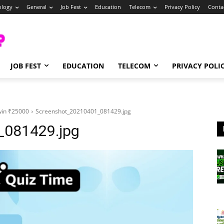
ology
General
Job Fest
Education
Telecom
Privacy Policy
Conta
JOB FEST
EDUCATION
TELECOM
PRIVACY POLI
win ₹25000
Screenshot_20210401_081429.jpg
_081429.jpg