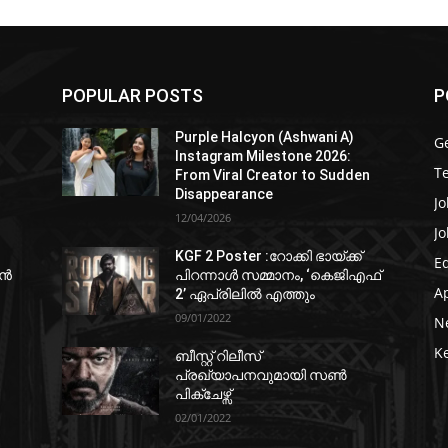
POPULAR POSTS
P
Purple Halcyon (Ashwani A)
G
Instagram Milestone 2026:
T
From Viral Creator to Sudden
Disappearance
Jo
12/04/2026
Jo
KGF 2 Poster :റോക്കി ഭായ്ക്ക്
E
ഷൻ
പിറന്നാൾ സമ്മാനം, ‘കെജിഎഫ്
A
2’ ഏപ്രിലിൽ എത്തും
09/01/2022
N
K
ബീസ്റ്റ് റിലീസ്
പ്രഖ്യാപനവുമായി സണ്‍
പിക്ചേഴ്സ്
02/01/2022