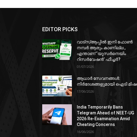
EDITOR PICKS
വാട്‌സ്ആപ്പിൽ ഇനി ഫോൺ
നമ്പർ ആരും കാണില്ല ,
എന്താണ് ‘യൂസർനെയിം
റിസർവേഷൻ’ ഫീച്ചർ?
01/07/2026
ആധാർ സേവനങ്ങൾ:
നിർദേശങ്ങളുമായി ഐടി മി
17/06/2026
India Temporarily Bans
Telegram Ahead of NEET-UG
2026 Re-Examination Amid
Cheating Concerns
16/06/2026