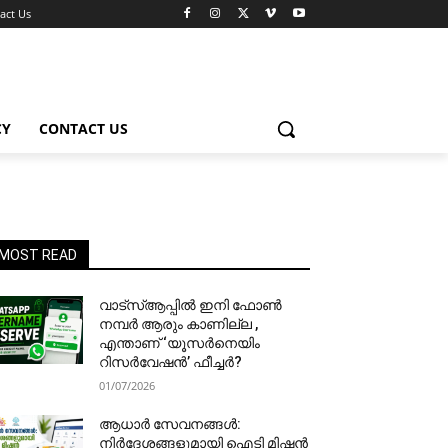
act Us
CY
CONTACT US
MOST READ
വാട്‌സ്ആപ്പിൽ ഇനി ഫോൺ
നമ്പർ ആരും കാണില്ല ,
എന്താണ് ‘യൂസർനെയിം
റിസർവേഷൻ’ ഫീച്ചർ?
01/07/2026
ആധാർ സേവനങ്ങൾ:
നിർദേശങ്ങളുമായി ഐടി മിഷൻ