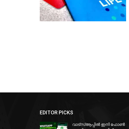
EDITOR PICKS
വാട്‌സ്ആപ്പിൽ ഇനി ഫോൺ