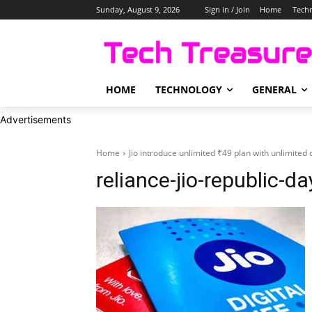
Sunday, August 9, 2026
Sign in / Join
Home
Tech
HOME
TECHNOLOGY
GENERAL
Advertisements
Home
Jio introduce unlimited ₹49 plan with unlimited 
reliance-jio-republic-da