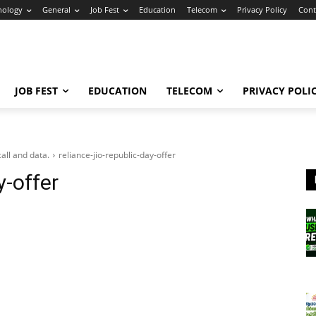
nology
General
Job Fest
Education
Telecom
Privacy Policy
Cont
JOB FEST
EDUCATION
TELECOM
PRIVACY POLI
call and data.
reliance-jio-republic-day-offer
y-offer