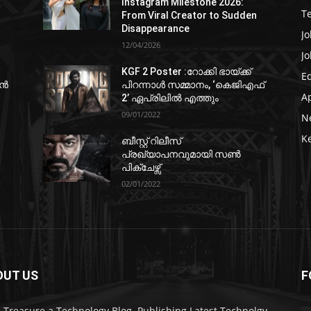
Instagram Milestone 2026:
T
From Viral Creator to Sudden
Disappearance
Jo
12/04/2026
Jo
KGF 2 Poster :റോക്കി ഭായ്ക്ക്
E
ഷൻ
പിറന്നാൾ സമ്മാനം, ‘കെജിഎഫ്
A
2’ ഏപ്രിലിൽ എത്തും
09/01/2022
N
K
ബീസ്റ്റ് റിലീസ്
പ്രഖ്യാപനവുമായി സണ്‍
പിക്ചേഴ്സ്
02/01/2022
OUT US
F
 Treasure a Technology Blog. Publishing Latest Technolgy