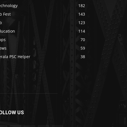
echnology
182
b Fest
143
b
123
ducation
114
pps
70
ews
59
erala PSC Helper
38
OLLOW US