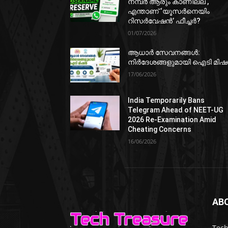
നമ്പർ ആരും കാണില്ല ,
എന്താണ് ‘യൂസർനെയിം
റിസർവേഷൻ’ ഫീച്ചർ?
01/07/2026
ആധാർ സേവനങ്ങൾ:
നിർദേശങ്ങളുമായി ഐടി മി
17/06/2026
India Temporarily Bans
Telegram Ahead of NEET-UG
2026 Re-Examination Amid
Cheating Concerns
16/06/2026
AB
Tech