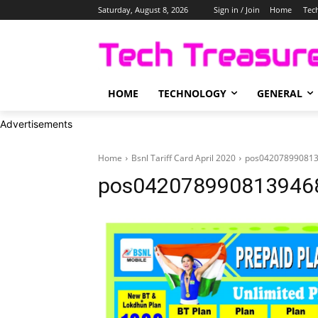
Saturday, August 8, 2026
Sign in / Join
Home
Tec
HOME
TECHNOLOGY
GENERAL
Advertisements
Home
Bsnl Tariff Card April 2020
pos042078990813
pos0420789908139468