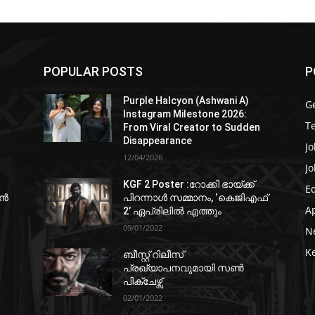
POPULAR POSTS
P
Purple Halcyon (Ashwani A)
G
Instagram Milestone 2026:
T
From Viral Creator to Sudden
Disappearance
Jo
12/04/2026
Jo
KGF 2 Poster :റോക്കി ഭായ്ക്ക്
E
ഷൻ
പിറന്നാൾ സമ്മാനം, ‘കെജിഎഫ്
A
2’ ഏപ്രിലിൽ എത്തും
09/01/2022
N
K
ബീസ്റ്റ് റിലീസ്
പ്രഖ്യാപനവുമായി സണ്‍
പിക്ചേഴ്സ്
02/01/2022