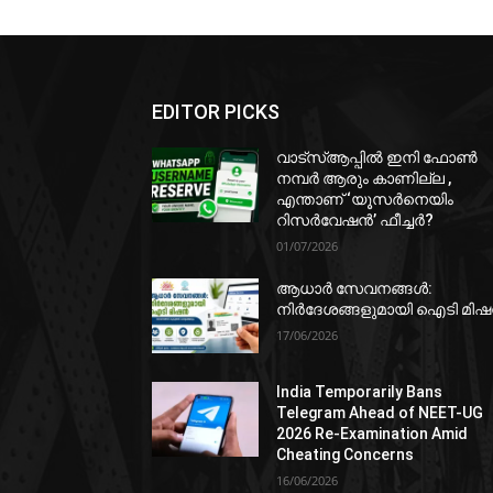
EDITOR PICKS
വാട്‌സ്ആപ്പിൽ ഇനി ഫോൺ
നമ്പർ ആരും കാണില്ല ,
എന്താണ് ‘യൂസർനെയിം
റിസർവേഷൻ’ ഫീച്ചർ?
01/07/2026
ആധാർ സേവനങ്ങൾ:
നിർദേശങ്ങളുമായി ഐടി മി
17/06/2026
India Temporarily Bans
Telegram Ahead of NEET-UG
2026 Re-Examination Amid
Cheating Concerns
16/06/2026