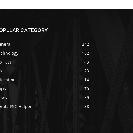
OPULAR CATEGORY
eneral
242
echnology
182
b Fest
143
b
123
ducation
114
pps
70
ews
59
erala PSC Helper
38