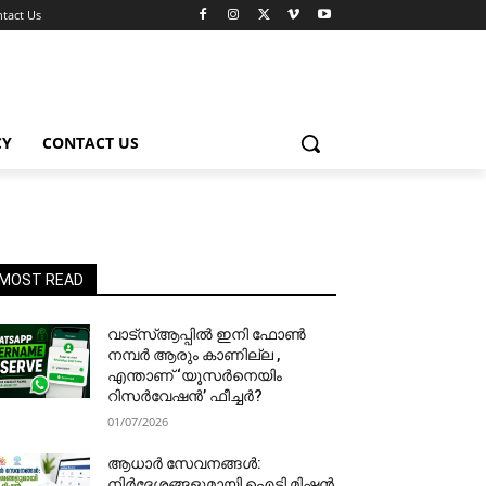
tact Us
CY
CONTACT US
MOST READ
വാട്‌സ്ആപ്പിൽ ഇനി ഫോൺ
നമ്പർ ആരും കാണില്ല ,
എന്താണ് ‘യൂസർനെയിം
റിസർവേഷൻ’ ഫീച്ചർ?
01/07/2026
ആധാർ സേവനങ്ങൾ:
നിർദേശങ്ങളുമായി ഐടി മിഷൻ