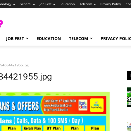
hnology
General
Job Fest
Education
Telecom
Privacy Policy
Con
JOB FEST
EDUCATION
TELECOM
PRIVACY POLI
94684421955.jpg
4421955.jpg