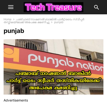
Home
പഞ്ചാബ് നാഷണൽ ബാങ്കില്‍ പാർട്ട് ടൈം സ്വീപ്പർ
തസ്തികയിലേക്ക് അപേക്ഷ ക്ഷണിച്ചു
punjab
punjab
Advertisements