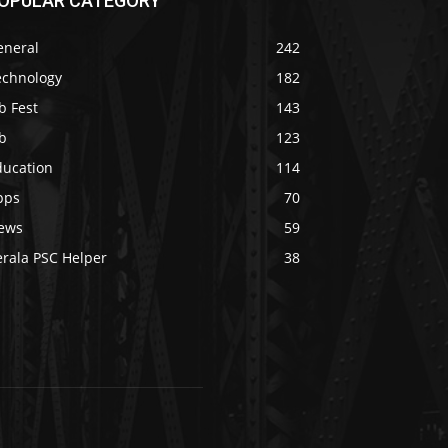
OPULAR CATEGORY
eneral
242
echnology
182
b Fest
143
b
123
ducation
114
pps
70
ews
59
erala PSC Helper
38