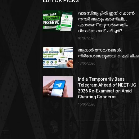
EDITOR PICKS
വാട്‌സ്ആപ്പിൽ ഇനി ഫോൺ
നമ്പർ ആരും കാണില്ല ,
എന്താണ് ‘യൂസർനെയിം
റിസർവേഷൻ’ ഫീച്ചർ?
01/07/2026
ആധാർ സേവനങ്ങൾ:
നിർദേശങ്ങളുമായി ഐടി മി
17/06/2026
India Temporarily Bans
Telegram Ahead of NEET-UG
2026 Re-Examination Amid
Cheating Concerns
16/06/2026