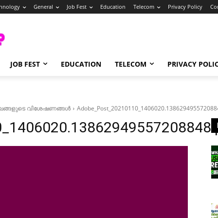
hnology
General
Job Fest
Education
Telecom
Privacy Policy
Co
JOB FEST
EDUCATION
TELECOM
PRIVACY POLI
 സ്ഥലങ്ങളുടെ വിശേഷണങ്ങൾ
Adobe_Post_20210110_1406020.138629495572088
0_1406020.13862949557208848.