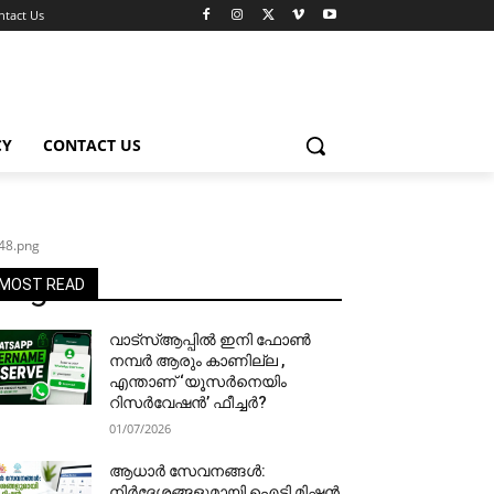
ntact Us
CY
CONTACT US
48.png
png
MOST READ
വാട്‌സ്ആപ്പിൽ ഇനി ഫോൺ
നമ്പർ ആരും കാണില്ല ,
എന്താണ് ‘യൂസർനെയിം
റിസർവേഷൻ’ ഫീച്ചർ?
01/07/2026
ആധാർ സേവനങ്ങൾ:
നിർദേശങ്ങളുമായി ഐടി മിഷൻ