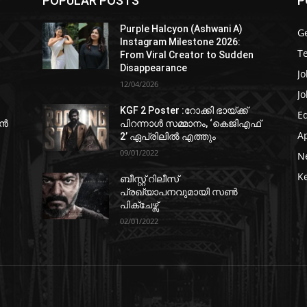
POPULAR POSTS
P
Purple Halcyon (Ashwani A)
G
Instagram Milestone 2026:
T
From Viral Creator to Sudden
Disappearance
Jo
12/04/2026
Jo
KGF 2 Poster :റോക്കി ഭായ്ക്ക്
E
ഷൻ
പിറന്നാൾ സമ്മാനം, ‘കെജിഎഫ്
A
2’ ഏപ്രിലിൽ എത്തും
09/01/2022
N
K
ബീസ്റ്റ് റിലീസ്
പ്രഖ്യാപനവുമായി സണ്‍
പിക്ചേഴ്സ്
02/01/2022