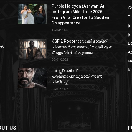
Purple Halcyon (Ashwani A)
G
Instagram Milestone 2026:
T
From Viral Creator to Sudden
Disappearance
Jo
12/04/2026
Jo
KGF 2 Poster :റോക്കി ഭായ്ക്ക്
E
ഷൻ
പിറന്നാൾ സമ്മാനം, ‘കെജിഎഫ്
A
2’ ഏപ്രിലിൽ എത്തും
09/01/2022
N
K
ബീസ്റ്റ് റിലീസ്
പ്രഖ്യാപനവുമായി സണ്‍
പിക്ചേഴ്സ്
02/01/2022
OUT US
F