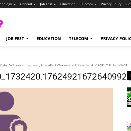
hnology
General
Job Fest
Education
Telecom
Privacy Policy
Co
JOB FEST
EDUCATION
TELECOM
PRIVACY POLI
: Software Engineer, Unskilled Workers
Adobe_Post_20201210_1732420.1
0_1732420.17624921672640992.