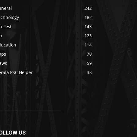
eneral
242
echnology
182
b Fest
143
b
123
ducation
114
pps
70
ews
59
erala PSC Helper
38
OLLOW US