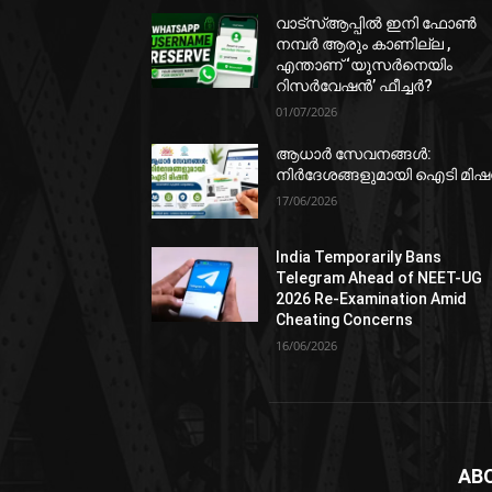
വാട്‌സ്ആപ്പിൽ ഇനി ഫോൺ
നമ്പർ ആരും കാണില്ല ,
എന്താണ് ‘യൂസർനെയിം
റിസർവേഷൻ’ ഫീച്ചർ?
01/07/2026
ആധാർ സേവനങ്ങൾ:
നിർദേശങ്ങളുമായി ഐടി മി
17/06/2026
India Temporarily Bans
Telegram Ahead of NEET-UG
2026 Re-Examination Amid
Cheating Concerns
16/06/2026
AB