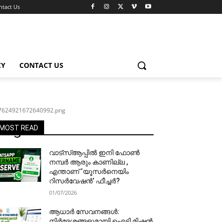
ntact Us
CY
CONTACT US
7624921672640992.png
png
MOST READ
വാട്‌സ്ആപ്പിൽ ഇനി ഫോൺ
നമ്പർ ആരും കാണില്ല ,
എന്താണ് ‘യൂസർനെയിം
റിസർവേഷൻ’ ഫീച്ചർ?
01/07/2026
ആധാർ സേവനങ്ങൾ:
നിർദേശങ്ങളുമായി ഐടി മിഷൻ