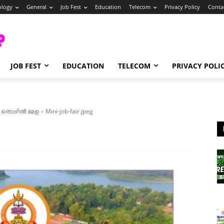
ology
General
Job Fest
Education
Telecom
Privacy Policy
Conta
JOB FEST
EDUCATION
TELECOM
PRIVACY POLI
ൽ തൊഴിൽ മേള
Mini-job-fair.jpeg