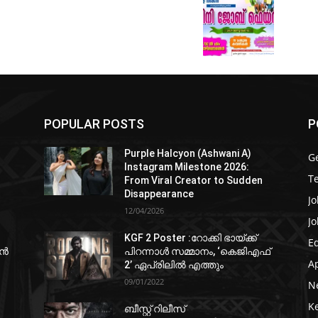
POPULAR POSTS
P
Purple Halcyon (Ashwani A)
G
Instagram Milestone 2026:
T
From Viral Creator to Sudden
Disappearance
Jo
12/04/2026
Jo
KGF 2 Poster :റോക്കി ഭായ്ക്ക്
E
ഷൻ
പിറന്നാൾ സമ്മാനം, ‘കെജിഎഫ്
A
2’ ഏപ്രിലിൽ എത്തും
09/01/2022
N
K
ബീസ്റ്റ് റിലീസ്