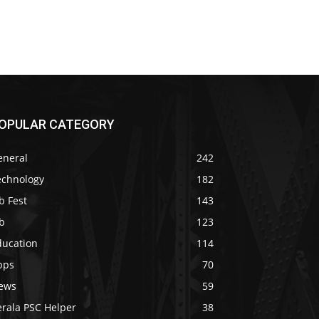
OPULAR CATEGORY
eneral
242
echnology
182
b Fest
143
b
123
ducation
114
pps
70
ews
59
erala PSC Helper
38