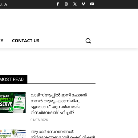
ct Us
CY
CONTACT US
MOST READ
വാട്‌സ്ആപ്പിൽ ഇനി ഫോൺ
നമ്പർ ആരും കാണില്ല ,
എന്താണ് ‘യൂസർനെയിം
റിസർവേഷൻ’ ഫീച്ചർ?
01/07/2026
ആധാർ സേവനങ്ങൾ:
നിർദേശങ്ങളുമായി ഐടി മിഷൻ