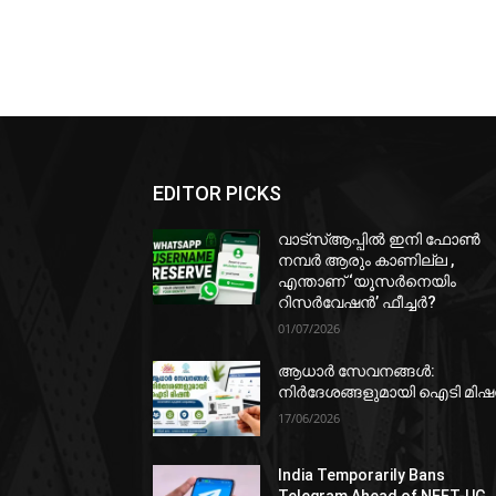
EDITOR PICKS
വാട്‌സ്ആപ്പിൽ ഇനി ഫോൺ
നമ്പർ ആരും കാണില്ല ,
എന്താണ് ‘യൂസർനെയിം
റിസർവേഷൻ’ ഫീച്ചർ?
01/07/2026
ആധാർ സേവനങ്ങൾ:
നിർദേശങ്ങളുമായി ഐടി മി
17/06/2026
India Temporarily Bans
Telegram Ahead of NEET-UG