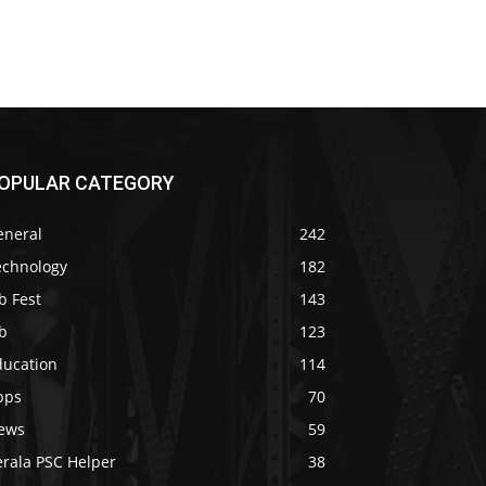
OPULAR CATEGORY
eneral
242
echnology
182
b Fest
143
b
123
ducation
114
pps
70
ews
59
erala PSC Helper
38