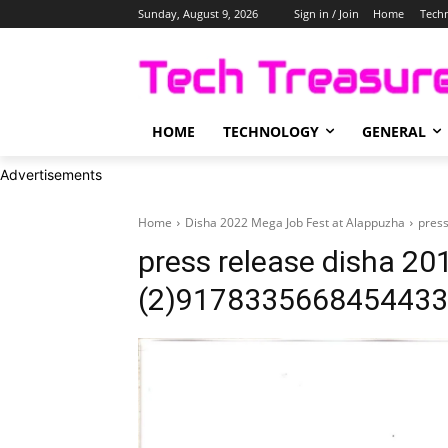
Sunday, August 9, 2026
Sign in / Join
Home
Tech
HOME
TECHNOLOGY
GENERAL
Advertisements
Home
Disha 2022 Mega Job Fest at Alappuzha
press
press release disha 201
(2)91783356684544333