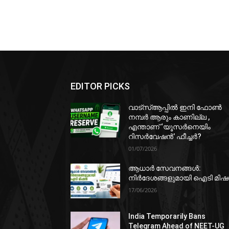
EDITOR PICKS
വാട്‌സ്ആപ്പിൽ ഇനി ഫോൺ
നമ്പർ ആരും കാണില്ല ,
എന്താണ് ‘യൂസർനെയിം
റിസർവേഷൻ’ ഫീച്ചർ?
01/07/2026
ആധാർ സേവനങ്ങൾ:
നിർദേശങ്ങളുമായി ഐടി മി
17/06/2026
India Temporarily Bans
Telegram Ahead of NEET-UG