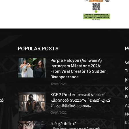
POPULAR POSTS
P
Purple Halcyon (Ashwani A)
G
Instagram Milestone 2026:
T
From Viral Creator to Sudden
Disappearance
Jo
12/04/2026
Jo
KGF 2 Poster :റോക്കി ഭായ്ക്ക്
E
ഷൻ
പിറന്നാൾ സമ്മാനം, ‘കെജിഎഫ്
A
2’ ഏപ്രിലിൽ എത്തും
09/01/2022
N
K
ബീസ്റ്റ് റിലീസ്