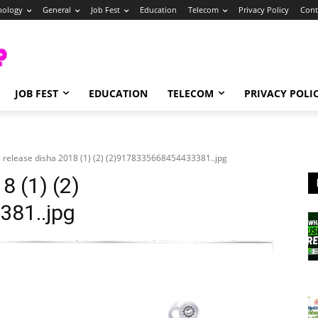
nology
General
Job Fest
Education
Telecom
Privacy Policy
Cont
JOB FEST
EDUCATION
TELECOM
PRIVACY POLI
 release disha 2018 (1) (2) (2)9178335668454433381..jpg
8 (1) (2)
81..jpg