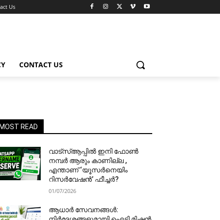
act Us
CY
CONTACT US
MOST READ
വാട്‌സ്ആപ്പിൽ ഇനി ഫോൺ
നമ്പർ ആരും കാണില്ല ,
എന്താണ് ‘യൂസർനെയിം
റിസർവേഷൻ’ ഫീച്ചർ?
01/07/2026
ആധാർ സേവനങ്ങൾ:
നിർദേശങ്ങളുമായി ഐടി മിഷൻ