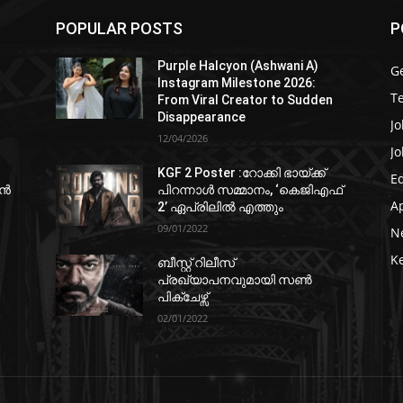
POPULAR POSTS
P
Purple Halcyon (Ashwani A)
G
Instagram Milestone 2026:
T
From Viral Creator to Sudden
Disappearance
Jo
12/04/2026
Jo
KGF 2 Poster :റോക്കി ഭായ്ക്ക്
E
ഷൻ
പിറന്നാൾ സമ്മാനം, ‘കെജിഎഫ്
A
2’ ഏപ്രിലിൽ എത്തും
09/01/2022
N
K
ബീസ്റ്റ് റിലീസ്
പ്രഖ്യാപനവുമായി സണ്‍
പിക്ചേഴ്സ്
02/01/2022