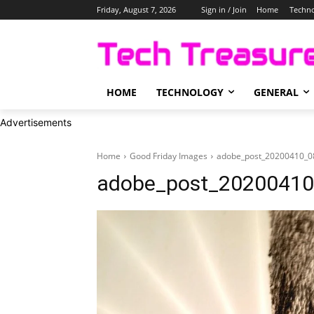
Friday, August 7, 2026
Sign in / Join
Home
Techn
HOME
TECHNOLOGY
GENERAL
Advertisements
Home
Good Friday Images
adobe_post_20200410_
adobe_post_2020041