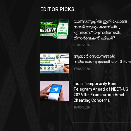
EDITOR PICKS
വാട്‌സ്ആപ്പിൽ ഇനി ഫോൺ
നമ്പർ ആരും കാണില്ല ,
എന്താണ് ‘യൂസർനെയിം
റിസർവേഷൻ’ ഫീച്ചർ?
01/07/2026
ആധാർ സേവനങ്ങൾ:
നിർദേശങ്ങളുമായി ഐടി മി
17/06/2026
India Temporarily Bans
Telegram Ahead of NEET-UG
2026 Re-Examination Amid
Cheating Concerns
16/06/2026