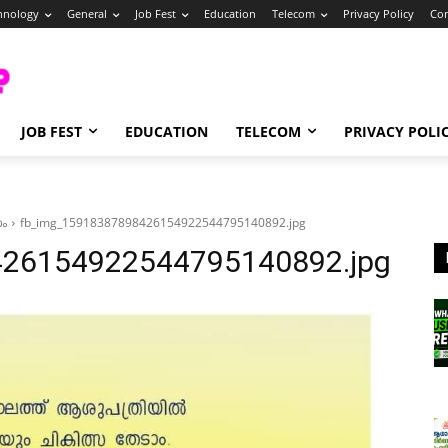
hnology
General
Job Fest
Education
Telecom
Privacy Policy
Con
JOB FEST
EDUCATION
TELECOM
PRIVACY POLI
ോം
fb_img_15918387898426154922544795140892.jpg
26154922544795140892.jpg