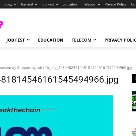
hnology
General
Job Fest
Education
Telecom
Privacy Policy
Co
JOB FEST
EDUCATION
TELECOM
PRIVACY POLI
്യമായ മുൻ കരുതലുകൾ
fb_img_15844623914481814546161545494966.jpg
81814546161545494966.jpg