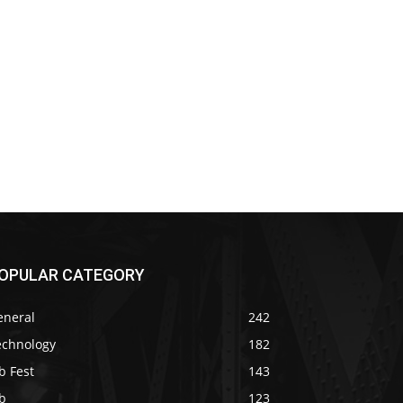
OPULAR CATEGORY
eneral
242
echnology
182
b Fest
143
b
123