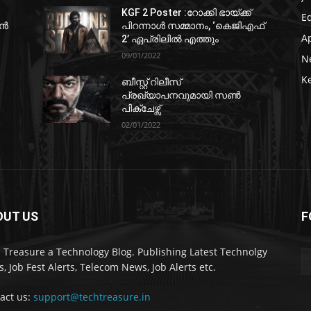
KGF 2 Poster :റോക്കി ഭായ്ക്ക്
E
ഷൻ
പിറന്നാൾ സമ്മാനം, ‘കെജിഎഫ്
A
2’ ഏപ്രിലിൽ എത്തും
09/01/2022
N
K
ബീസ്റ്റ് റിലീസ്
പ്രഖ്യാപനവുമായി സണ്‍
പിക്ചേഴ്സ്
02/01/2022
OUT US
F
 Treasure a Technology Blog. Publishing Latest Technolgy
, Job Fest Alerts, Telecom News, Job Alerts etc.
act us:
support@techtreasure.in