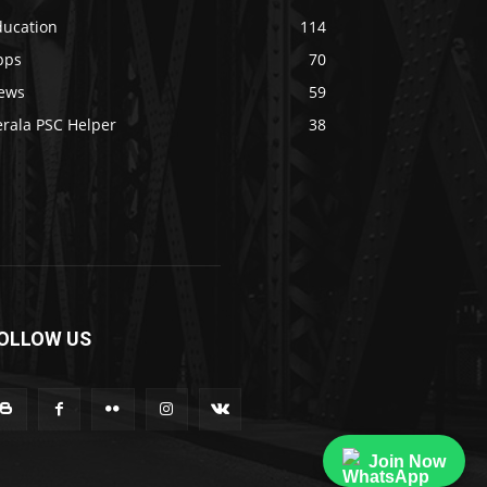
ducation
114
pps
70
ews
59
erala PSC Helper
38
OLLOW US
Join Now