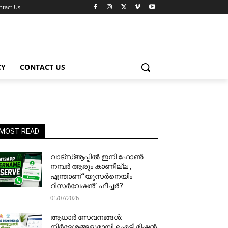
ntact Us
CY
CONTACT US
MOST READ
വാട്‌സ്ആപ്പിൽ ഇനി ഫോൺ
നമ്പർ ആരും കാണില്ല ,
എന്താണ് ‘യൂസർനെയിം
റിസർവേഷൻ’ ഫീച്ചർ?
01/07/2026
ആധാർ സേവനങ്ങൾ:
നിർദേശങ്ങളുമായി ഐടി മിഷൻ