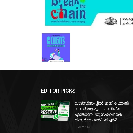
EDITOR PICKS
വാട്‌സ്ആപ്പിൽ ഇനി ഫോൺ
നമ്പർ ആരും കാണില്ല ,
എന്താണ് ‘യൂസർനെയിം
റിസർവേഷൻ’ ഫീച്ചർ?
01/07/2026