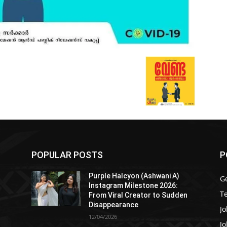
POPULAR POSTS
P
Purple Halcyon (Ashwani A)
G
Instagram Milestone 2026:
T
From Viral Creator to Sudden
Disappearance
Jo
12/04/2026
Jo