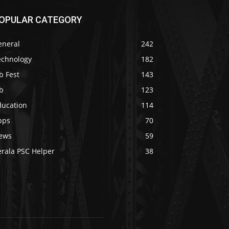
OPULAR CATEGORY
eneral
242
echnology
182
b Fest
143
b
123
ducation
114
pps
70
ews
59
erala PSC Helper
38