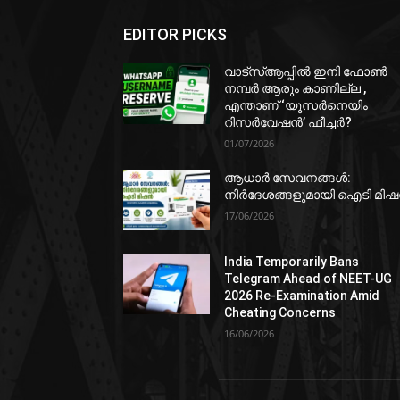
EDITOR PICKS
വാട്‌സ്ആപ്പിൽ ഇനി ഫോൺ
നമ്പർ ആരും കാണില്ല ,
എന്താണ് ‘യൂസർനെയിം
റിസർവേഷൻ’ ഫീച്ചർ?
01/07/2026
ആധാർ സേവനങ്ങൾ:
നിർദേശങ്ങളുമായി ഐടി മി
17/06/2026
India Temporarily Bans
Telegram Ahead of NEET-UG
2026 Re-Examination Amid
Cheating Concerns
16/06/2026