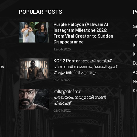
POPULAR POSTS
P
Purple Halcyon (Ashwani A)
G
Instagram Milestone 2026:
T
From Viral Creator to Sudden
Disappearance
Jo
12/04/2026
Jo
KGF 2 Poster :റോക്കി ഭായ്ക്ക്
E
ഷൻ
പിറന്നാൾ സമ്മാനം, ‘കെജിഎഫ്
A
2’ ഏപ്രിലിൽ എത്തും
09/01/2022
N
K
ബീസ്റ്റ് റിലീസ്
പ്രഖ്യാപനവുമായി സണ്‍
പിക്ചേഴ്സ്
02/01/2022