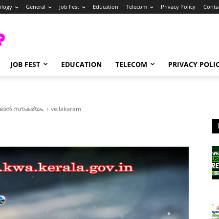
ology
General
Job Fest
Education
Telecom
Privacy Policy
Conta
JOB FEST
EDUCATION
TELECOM
PRIVACY POLI
്കാൻ സൗകര്യം.
vellakaram