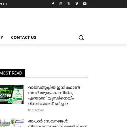
ct Us
CY
CONTACT US
MOST READ
വാട്‌സ്ആപ്പിൽ ഇനി ഫോൺ
നമ്പർ ആരും കാണില്ല ,
എന്താണ് ‘യൂസർനെയിം
റിസർവേഷൻ’ ഫീച്ചർ?
01/07/2026
ആധാർ സേവനങ്ങൾ:
നിർദേശങ്ങളുമായി ഐടി മിഷൻ