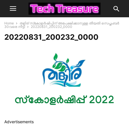
Home
തളിര് സ്‌കോളർഷിപ്പിന് അപേക്ഷിക്കാനുള്ള തീയതി സെപ്തംബർ
30വരെ നീട്ടി
20220831_200232_0000
20220831_200232_0000
Advertisements