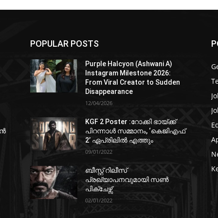
POPULAR POSTS
P
Purple Halcyon (Ashwani A)
G
Instagram Milestone 2026:
T
From Viral Creator to Sudden
Disappearance
Jo
12/04/2026
Jo
KGF 2 Poster :റോക്കി ഭായ്ക്ക്
E
ഷൻ
പിറന്നാൾ സമ്മാനം, ‘കെജിഎഫ്
A
2’ ഏപ്രിലിൽ എത്തും
09/01/2022
N
K
ബീസ്റ്റ് റിലീസ്
പ്രഖ്യാപനവുമായി സണ്‍
പിക്ചേഴ്സ്
02/01/2022