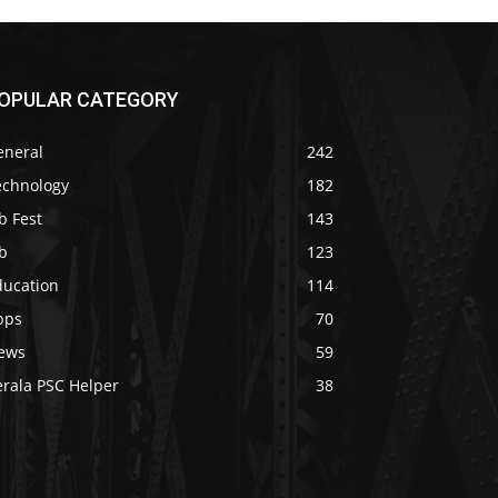
OPULAR CATEGORY
eneral
242
echnology
182
b Fest
143
b
123
ducation
114
pps
70
ews
59
erala PSC Helper
38