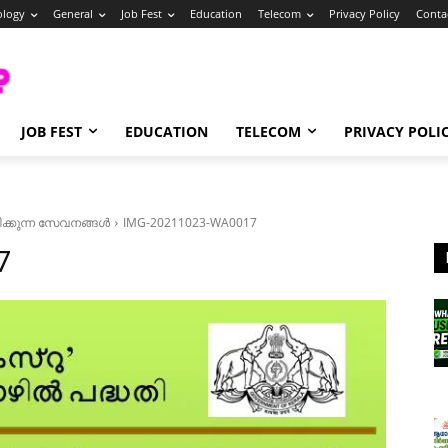
ology
General
Job Fest
Education
Telecom
Privacy Policy
Conta
JOB FEST
EDUCATION
TELECOM
PRIVACY POLI
ഭിക്കുന്ന സേവനങ്ങൾ
IMG-20211023-WA0017
7