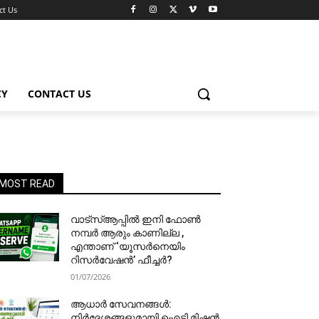
ct Us
CY
CONTACT US
MOST READ
വാട്‌സ്ആപ്പിൽ ഇനി ഫോൺ
നമ്പർ ആരും കാണില്ല ,
എന്താണ് ‘യൂസർനെയിം
റിസർവേഷൻ’ ഫീച്ചർ?
01/07/2026
ആധാർ സേവനങ്ങൾ:
നിർദേശങ്ങളുമായി ഐടി മിഷൻ