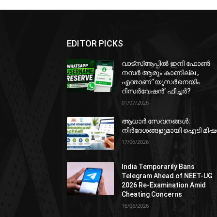
EDITOR PICKS
വാട്‌സ്ആപ്പിൽ ഇനി ഫോൺ
നമ്പർ ആരും കാണില്ല ,
എന്താണ് ‘യൂസർനെയിം
റിസർവേഷൻ’ ഫീച്ചർ?
01/07/2026
ആധാർ സേവനങ്ങൾ:
നിർദേശങ്ങളുമായി ഐടി മി
17/06/2026
India Temporarily Bans
Telegram Ahead of NEET-UG
2026 Re-Examination Amid
Cheating Concerns
16/06/2026