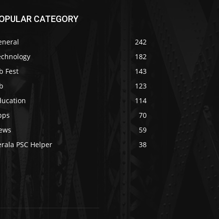
OPULAR CATEGORY
eneral
242
echnology
182
b Fest
143
b
123
ducation
114
pps
70
ews
59
erala PSC Helper
38