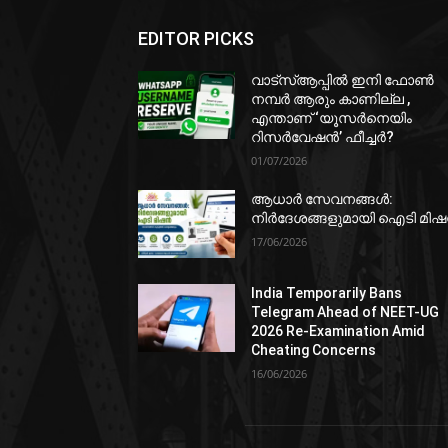
EDITOR PICKS
വാട്‌സ്ആപ്പിൽ ഇനി ഫോൺ
നമ്പർ ആരും കാണില്ല ,
എന്താണ് ‘യൂസർനെയിം
റിസർവേഷൻ’ ഫീച്ചർ?
01/07/2026
ആധാർ സേവനങ്ങൾ:
നിർദേശങ്ങളുമായി ഐടി മി
17/06/2026
India Temporarily Bans
Telegram Ahead of NEET-UG
2026 Re-Examination Amid
Cheating Concerns
16/06/2026