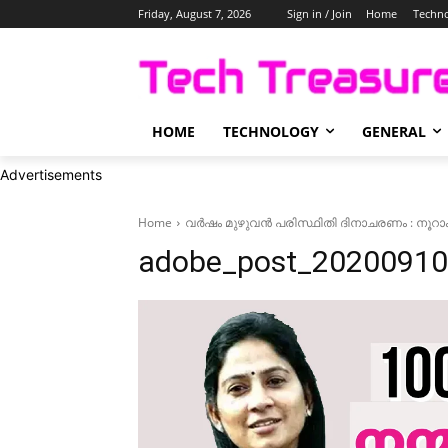
Friday, August 7, 2026
Sign in / Join
Home
Techn
HOME
TECHNOLOGY
GENERAL
Advertisements
Home
വർഷം മുഴുവൻ പരിസ്ഥിതി ദിനാചരണം : നൂറാ
adobe_post_2020091