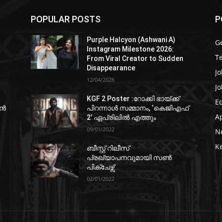
POPULAR POSTS
P
Purple Halcyon (Ashwani A)
G
Instagram Milestone 2026:
T
From Viral Creator to Sudden
Disappearance
Jo
12/04/2026
Jo
KGF 2 Poster :റോക്കി ഭായ്ക്ക്
E
ഷൻ
പിറന്നാൾ സമ്മാനം, ‘കെജിഎഫ്
A
2’ ഏപ്രിലിൽ എത്തും
09/01/2022
N
K
ബീസ്റ്റ് റിലീസ്
പ്രഖ്യാപനവുമായി സണ്‍
പിക്ചേഴ്സ്
02/01/2022