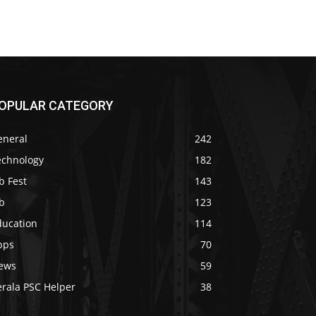
OPULAR CATEGORY
eneral
242
echnology
182
b Fest
143
b
123
ducation
114
pps
70
ews
59
erala PSC Helper
38