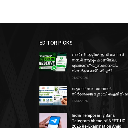
EDITOR PICKS
വാട്‌സ്ആപ്പിൽ ഇനി ഫോൺ
നമ്പർ ആരും കാണില്ല ,
എന്താണ് ‘യൂസർനെയിം
റിസർവേഷൻ’ ഫീച്ചർ?
01/07/2026
ആധാർ സേവനങ്ങൾ:
നിർദേശങ്ങളുമായി ഐടി മി
17/06/2026
India Temporarily Bans
Telegram Ahead of NEET-UG
2026 Re-Examination Amid