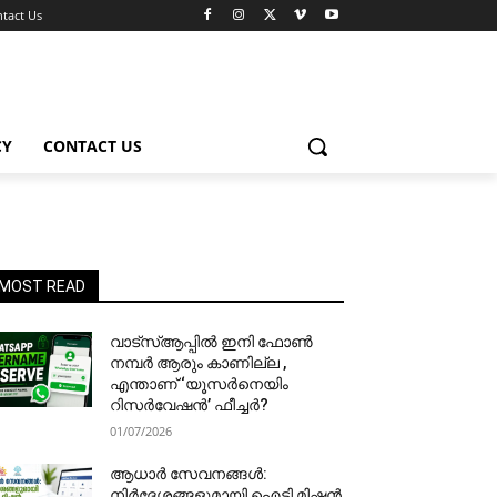
tact Us
CY
CONTACT US
MOST READ
വാട്‌സ്ആപ്പിൽ ഇനി ഫോൺ
നമ്പർ ആരും കാണില്ല ,
എന്താണ് ‘യൂസർനെയിം
റിസർവേഷൻ’ ഫീച്ചർ?
01/07/2026
ആധാർ സേവനങ്ങൾ:
നിർദേശങ്ങളുമായി ഐടി മിഷൻ