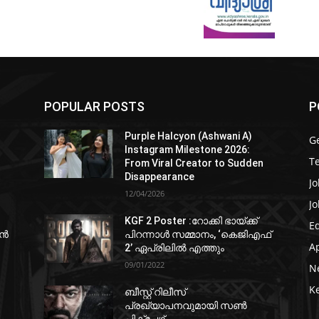
POPULAR POSTS
P
Purple Halcyon (Ashwani A)
G
Instagram Milestone 2026:
T
From Viral Creator to Sudden
Disappearance
Jo
12/04/2026
Jo
KGF 2 Poster :റോക്കി ഭായ്ക്ക്
E
ഷൻ
പിറന്നാൾ സമ്മാനം, ‘കെജിഎഫ്
A
2’ ഏപ്രിലിൽ എത്തും
09/01/2022
N
K
ബീസ്റ്റ് റിലീസ്
പ്രഖ്യാപനവുമായി സണ്‍
പിക്ചേഴ്സ്