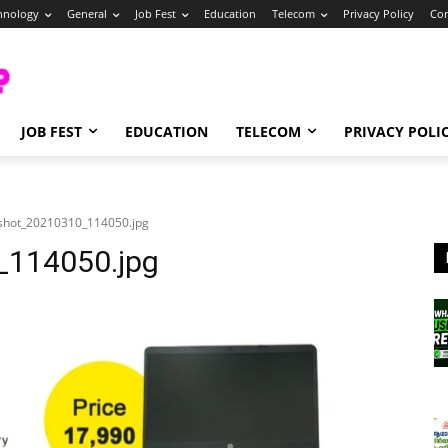
hnology
General
Job Fest
Education
Telecom
Privacy Policy
Con
JOB FEST
EDUCATION
TELECOM
PRIVACY POLI
shot_20210310_114050.jpg
_114050.jpg