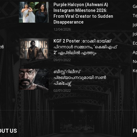
Purple Halcyon (Ashwani A)
G
Instagram Milestone 2026:
T
From Viral Creator to Sudden
Disappearance
Jo
12/04/2026
Jo
KGF 2 Poster :റോക്കി ഭായ്ക്ക്
E
ഷൻ
പിറന്നാൾ സമ്മാനം, ‘കെജിഎഫ്
A
2’ ഏപ്രിലിൽ എത്തും
09/01/2022
N
K
ബീസ്റ്റ് റിലീസ്
പ്രഖ്യാപനവുമായി സണ്‍
പിക്ചേഴ്സ്
02/01/2022
OUT US
F