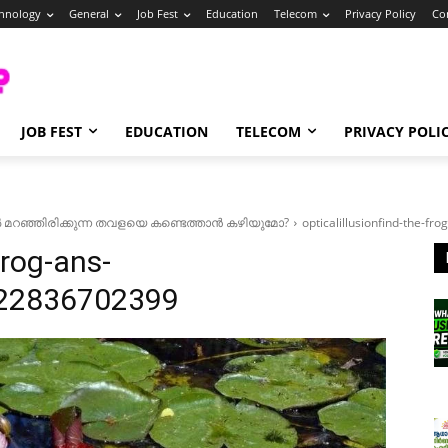
hnology
General
Job Fest
Education
Telecom
Privacy Policy
Co
JOB FEST
EDUCATION
TELECOM
PRIVACY POLI
ൽ മറഞ്ഞിരിക്കുന്ന തവളയെ കണ്ടെത്താൻ കഴിയുമോ?
opticalillusionfind-the-
frog-ans-
22836702399