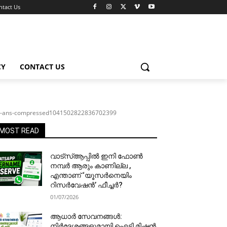
ntact Us
CY
CONTACT US
frog-ans-compressed1041502822836702399
MOST READ
വാട്‌സ്ആപ്പിൽ ഇനി ഫോൺ
നമ്പർ ആരും കാണില്ല ,
എന്താണ് ‘യൂസർനെയിം
റിസർവേഷൻ’ ഫീച്ചർ?
01/07/2026
ആധാർ സേവനങ്ങൾ:
നിർദേശങ്ങളുമായി ഐടി മിഷൻ