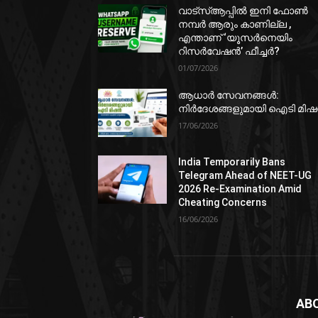
വാട്‌സ്ആപ്പിൽ ഇനി ഫോൺ
നമ്പർ ആരും കാണില്ല ,
എന്താണ് ‘യൂസർനെയിം
റിസർവേഷൻ’ ഫീച്ചർ?
01/07/2026
ആധാർ സേവനങ്ങൾ:
നിർദേശങ്ങളുമായി ഐടി മി
17/06/2026
India Temporarily Bans
Telegram Ahead of NEET-UG
2026 Re-Examination Amid
Cheating Concerns
16/06/2026
AB