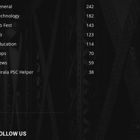
eneral
242
echnology
182
b Fest
143
b
123
ducation
114
pps
70
ews
59
erala PSC Helper
38
OLLOW US