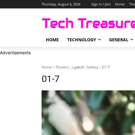
Thursday, August 6, 2026
Sign in / Join
Home
Tec
HOME
TECHNOLOGY
GENERAL
Advertisements
Home
Flowers : പൂക്കള്‍ : Gallery
01-7
01-7