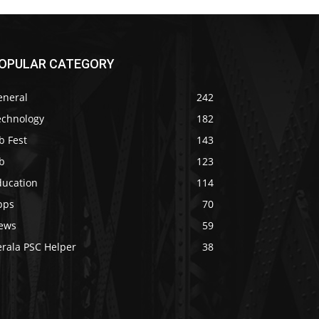
OPULAR CATEGORY
eneral
242
echnology
182
b Fest
143
b
123
ducation
114
pps
70
ews
59
erala PSC Helper
38