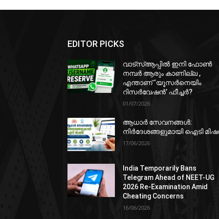
EDITOR PICKS
വാട്‌സ്ആപ്പിൽ ഇനി ഫോൺ
നമ്പർ ആരും കാണില്ല ,
എന്താണ് ‘യൂസർനെയിം
റിസർവേഷൻ’ ഫീച്ചർ?
01/07/2026
ആധാർ സേവനങ്ങൾ:
നിർദേശങ്ങളുമായി ഐടി മി
17/06/2026
India Temporarily Bans
Telegram Ahead of NEET-UG
2026 Re-Examination Amid
Cheating Concerns
16/06/2026