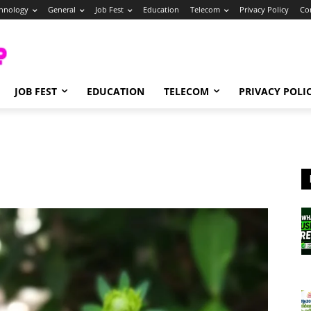
hnology
General
Job Fest
Education
Telecom
Privacy Policy
Co
JOB FEST
EDUCATION
TELECOM
PRIVACY POLI