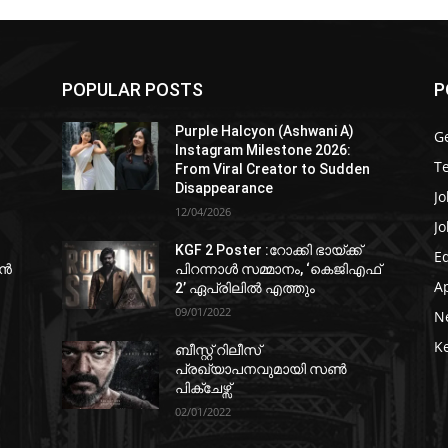
POPULAR POSTS
P
Purple Halcyon (Ashwani A)
G
Instagram Milestone 2026:
T
From Viral Creator to Sudden
Disappearance
Jo
12/04/2026
Jo
KGF 2 Poster :റോക്കി ഭായ്ക്ക്
E
ഷൻ
പിറന്നാൾ സമ്മാനം, ‘കെജിഎഫ്
A
2’ ഏപ്രിലിൽ എത്തും
09/01/2022
N
K
ബീസ്റ്റ് റിലീസ്
പ്രഖ്യാപനവുമായി സണ്‍
പിക്ചേഴ്സ്
02/01/2022