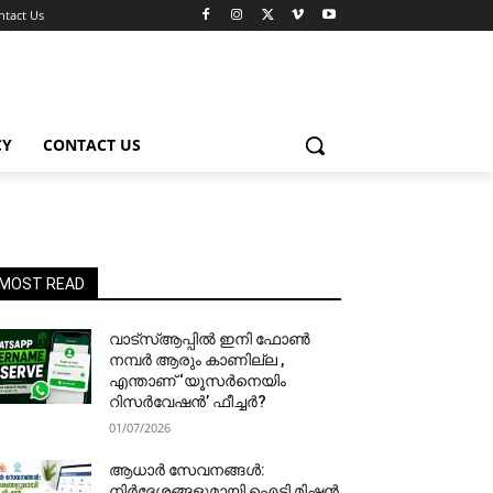
ntact Us
CY
CONTACT US
MOST READ
വാട്‌സ്ആപ്പിൽ ഇനി ഫോൺ
നമ്പർ ആരും കാണില്ല ,
എന്താണ് ‘യൂസർനെയിം
റിസർവേഷൻ’ ഫീച്ചർ?
01/07/2026
ആധാർ സേവനങ്ങൾ:
നിർദേശങ്ങളുമായി ഐടി മിഷൻ