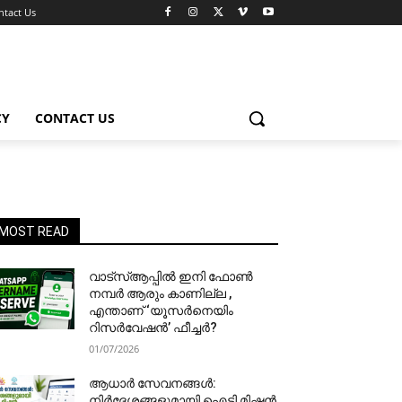
ntact Us
CY
CONTACT US
MOST READ
വാട്‌സ്ആപ്പിൽ ഇനി ഫോൺ
നമ്പർ ആരും കാണില്ല ,
എന്താണ് ‘യൂസർനെയിം
റിസർവേഷൻ’ ഫീച്ചർ?
01/07/2026
ആധാർ സേവനങ്ങൾ:
നിർദേശങ്ങളുമായി ഐടി മിഷൻ