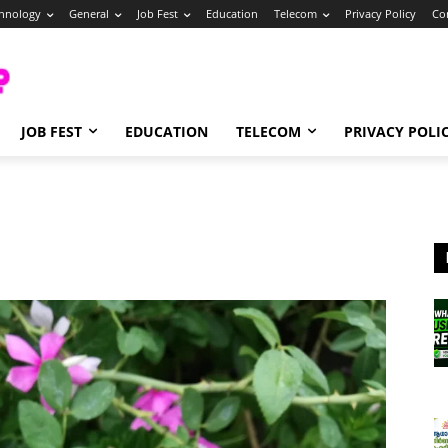
hnology
General
Job Fest
Education
Telecom
Privacy Policy
Co
JOB FEST
EDUCATION
TELECOM
PRIVACY POLI