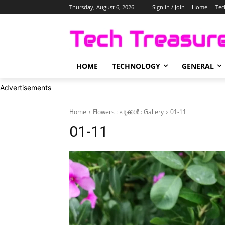
Thursday, August 6, 2026
Sign in / Join
Home
Tec
HOME
TECHNOLOGY
GENERAL
Advertisements
Home
Flowers : പൂക്കള്‍ : Gallery
01-11
01-11