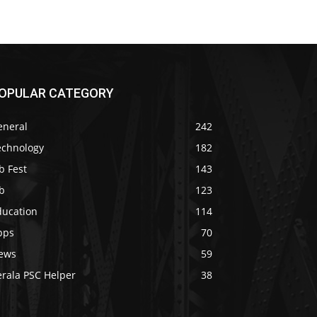
OPULAR CATEGORY
eneral
242
echnology
182
b Fest
143
b
123
ducation
114
pps
70
ews
59
erala PSC Helper
38