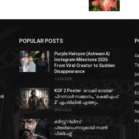
POPULAR POSTS
P
Purple Halcyon (Ashwani A)
G
Instagram Milestone 2026:
T
From Viral Creator to Sudden
Disappearance
Jo
12/04/2026
Jo
KGF 2 Poster :റോക്കി ഭായ്ക്ക്
E
ഷൻ
പിറന്നാൾ സമ്മാനം, ‘കെജിഎഫ്
A
2’ ഏപ്രിലിൽ എത്തും
09/01/2022
N
K
ബീസ്റ്റ് റിലീസ്
പ്രഖ്യാപനവുമായി സണ്‍
പിക്ചേഴ്സ്