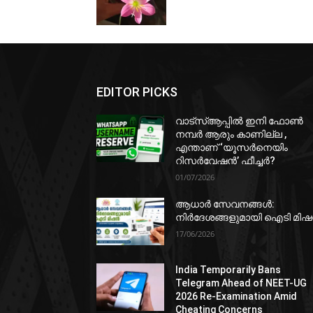
EDITOR PICKS
വാട്‌സ്ആപ്പിൽ ഇനി ഫോൺ
നമ്പർ ആരും കാണില്ല ,
എന്താണ് ‘യൂസർനെയിം
റിസർവേഷൻ’ ഫീച്ചർ?
01/07/2026
ആധാർ സേവനങ്ങൾ:
നിർദേശങ്ങളുമായി ഐടി മി
17/06/2026
India Temporarily Bans
Telegram Ahead of NEET-UG
2026 Re-Examination Amid
Cheating Concerns