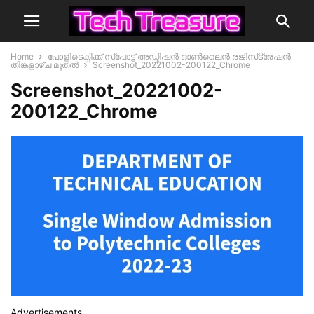
Home
പോളിടെക്നിക്ക് സ്‌പോട്ട് അഡ്മിഷൻ ഓൺലൈൻ രജിസ്‌ട്രേഷൻ
തിങ്കളാഴ്ച മുതൽ
Screenshot_20221002-200122_Chrome
Screenshot_20221002-
200122_Chrome
Advertisements