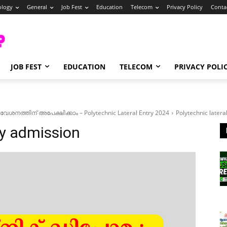
ology
General
Job Fest
Education
Telecom
Privacy Policy
Conta
JOB FEST
EDUCATION
TELECOM
PRIVACY POLI
േശനത്തിന് അപേക്ഷിക്കാം – Polytechnic Lateral Entry 2024
Polytechnic latera
ry admission