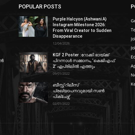
POPULAR POSTS
P
Purple Halcyon (Ashwani A)
G
Instagram Milestone 2026:
T
From Viral Creator to Sudden
Disappearance
Jo
12/04/2026
Jo
KGF 2 Poster :റോക്കി ഭായ്ക്ക്
E
ഷൻ
പിറന്നാൾ സമ്മാനം, ‘കെജിഎഫ്
A
2’ ഏപ്രിലിൽ എത്തും
09/01/2022
N
K
ബീസ്റ്റ് റിലീസ്
പ്രഖ്യാപനവുമായി സണ്‍
പിക്ചേഴ്സ്
02/01/2022