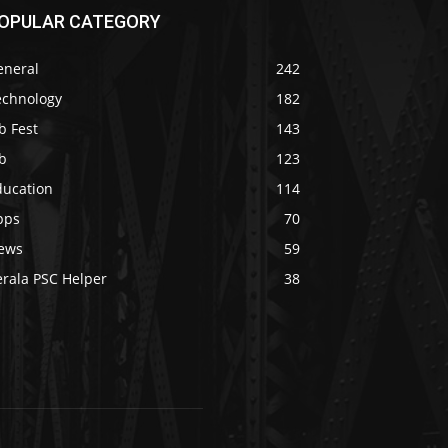
OPULAR CATEGORY
eneral
242
echnology
182
b Fest
143
b
123
ducation
114
pps
70
ews
59
erala PSC Helper
38