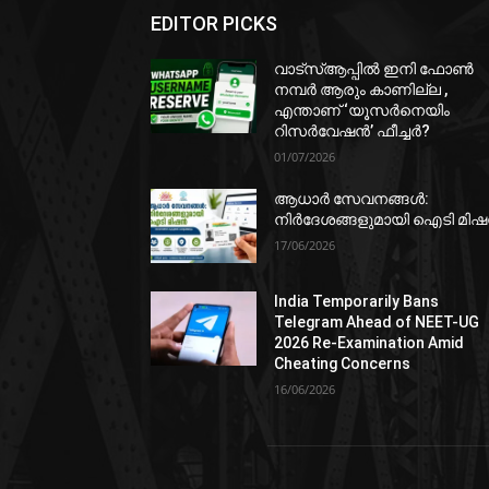
EDITOR PICKS
വാട്‌സ്ആപ്പിൽ ഇനി ഫോൺ
നമ്പർ ആരും കാണില്ല ,
എന്താണ് ‘യൂസർനെയിം
റിസർവേഷൻ’ ഫീച്ചർ?
01/07/2026
ആധാർ സേവനങ്ങൾ:
നിർദേശങ്ങളുമായി ഐടി മി
17/06/2026
India Temporarily Bans
Telegram Ahead of NEET-UG
2026 Re-Examination Amid
Cheating Concerns
16/06/2026