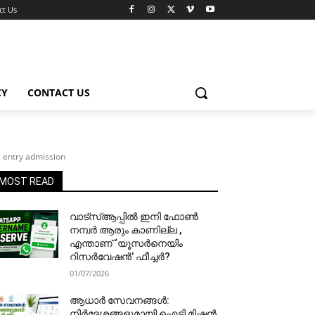
ct Us
CY
CONTACT US
l entry admission
MOST READ
വാട്‌സ്ആപ്പിൽ ഇനി ഫോൺ
നമ്പർ ആരും കാണില്ല ,
എന്താണ് ‘യൂസർനെയിം
റിസർവേഷൻ’ ഫീച്ചർ?
01/07/2026
ആധാർ സേവനങ്ങൾ:
നിർദേശങ്ങളുമായി ഐടി മിഷൻ