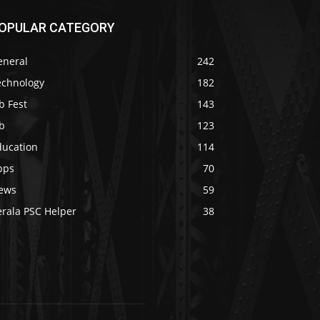
OPULAR CATEGORY
eneral
242
echnology
182
b Fest
143
b
123
ducation
114
pps
70
ews
59
erala PSC Helper
38