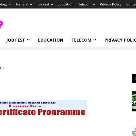
ology
General
Job Fest
Education
Telecom
Privacy Policy
Conta
JOB FEST
EDUCATION
TELECOM
PRIVACY POLI
rse