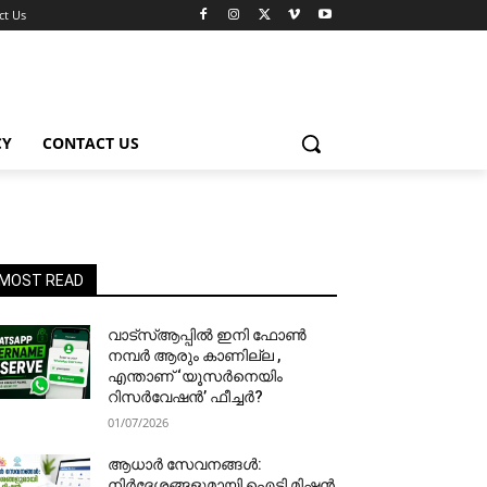
ct Us
CY
CONTACT US
MOST READ
വാട്‌സ്ആപ്പിൽ ഇനി ഫോൺ
നമ്പർ ആരും കാണില്ല ,
എന്താണ് ‘യൂസർനെയിം
റിസർവേഷൻ’ ഫീച്ചർ?
01/07/2026
ആധാർ സേവനങ്ങൾ:
നിർദേശങ്ങളുമായി ഐടി മിഷൻ