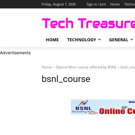
Friday, August 7, 2026
Sign in / Join
Home
Techn
HOME
TECHNOLOGY
GENERAL
Advertisements
Home
Optical fibre course offered by BSNL
bsnl_cou
bsnl_course