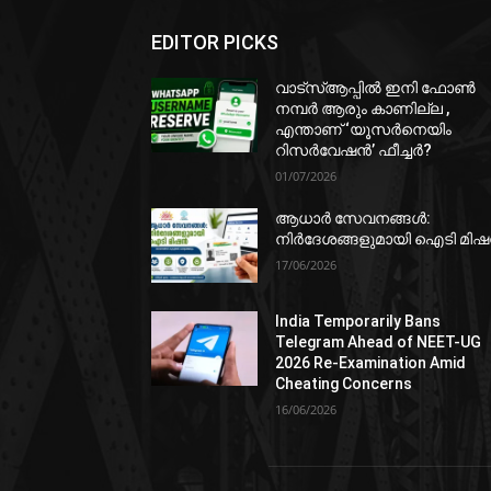
EDITOR PICKS
വാട്‌സ്ആപ്പിൽ ഇനി ഫോൺ
നമ്പർ ആരും കാണില്ല ,
എന്താണ് ‘യൂസർനെയിം
റിസർവേഷൻ’ ഫീച്ചർ?
01/07/2026
ആധാർ സേവനങ്ങൾ:
നിർദേശങ്ങളുമായി ഐടി മി
17/06/2026
India Temporarily Bans
Telegram Ahead of NEET-UG
2026 Re-Examination Amid
Cheating Concerns
16/06/2026