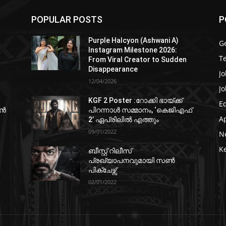
POPULAR POSTS
P
Purple Halcyon (Ashwani A)
G
Instagram Milestone 2026:
T
From Viral Creator to Sudden
Disappearance
Jo
12/04/2026
Jo
KGF 2 Poster :റോക്കി ഭായ്ക്ക്
E
ഷൻ
പിറന്നാൾ സമ്മാനം, ‘കെജിഎഫ്
A
2’ ഏപ്രിലിൽ എത്തും
09/01/2022
N
K
ബീസ്റ്റ് റിലീസ്
പ്രഖ്യാപനവുമായി സണ്‍
പിക്ചേഴ്സ്
02/01/2022