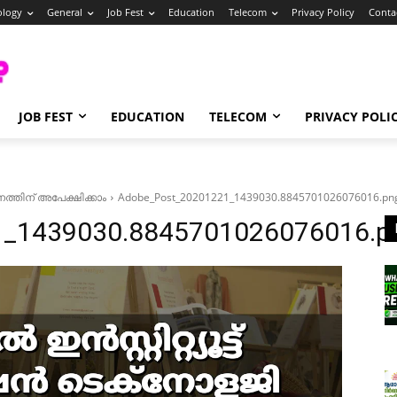
ology
General
Job Fest
Education
Telecom
Privacy Policy
Conta
JOB FEST
EDUCATION
TELECOM
PRIVACY POLI
ശനത്തിന് അപേക്ഷിക്കാം
Adobe_Post_20201221_1439030.8845701026076016.pn
1_1439030.8845701026076016.p