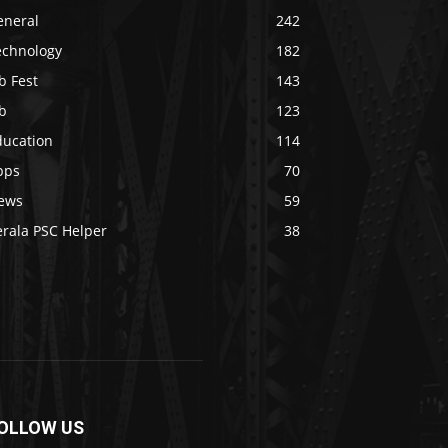
eneral
242
echnology
182
b Fest
143
b
123
ducation
114
pps
70
ews
59
erala PSC Helper
38
OLLOW US