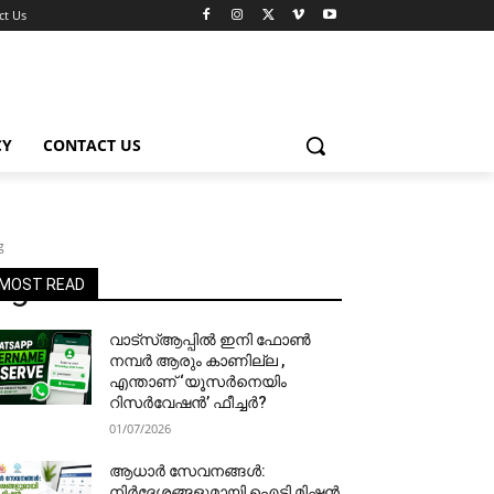
ct Us
CY
CONTACT US
g
ng
MOST READ
വാട്‌സ്ആപ്പിൽ ഇനി ഫോൺ
നമ്പർ ആരും കാണില്ല ,
എന്താണ് ‘യൂസർനെയിം
റിസർവേഷൻ’ ഫീച്ചർ?
01/07/2026
ആധാർ സേവനങ്ങൾ:
നിർദേശങ്ങളുമായി ഐടി മിഷൻ