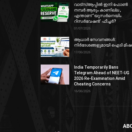
വാട്‌സ്ആപ്പിൽ ഇനി ഫോൺ
നമ്പർ ആരും കാണില്ല ,
എന്താണ് ‘യൂസർനെയിം
റിസർവേഷൻ’ ഫീച്ചർ?
01/07/2026
ആധാർ സേവനങ്ങൾ:
നിർദേശങ്ങളുമായി ഐടി മി
17/06/2026
India Temporarily Bans
Telegram Ahead of NEET-UG
2026 Re-Examination Amid
Cheating Concerns
16/06/2026
AB