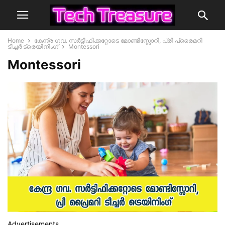
Home
കേന്ദ്ര ഗവ. സർട്ടിഫിക്കറ്റോടെ മോണ്ടിസ്സോറി, പ്രീ പ്രൈമറി
ടീച്ചർ ട്രെയിനിംഗ്
Montessori
Montessori
Advertisements