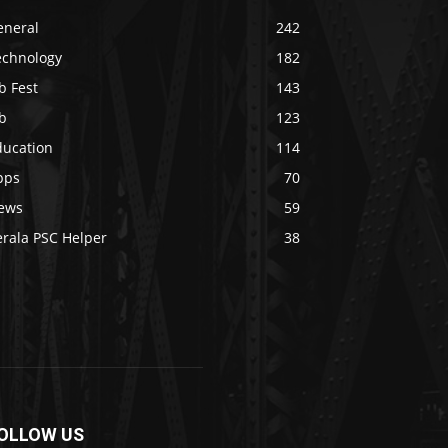
eneral
242
echnology
182
b Fest
143
b
123
ducation
114
pps
70
ews
59
erala PSC Helper
38
OLLOW US