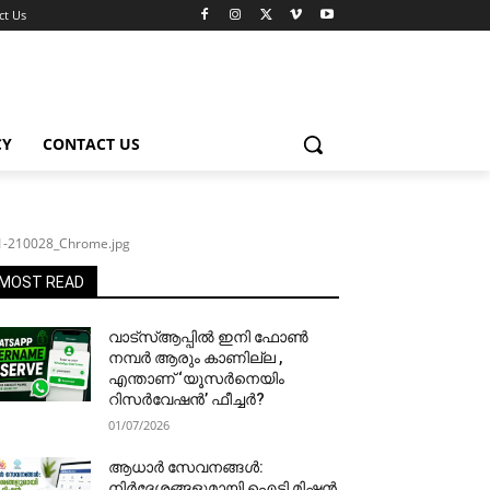
ct Us
CY
CONTACT US
1-210028_Chrome.jpg
MOST READ
വാട്‌സ്ആപ്പിൽ ഇനി ഫോൺ
നമ്പർ ആരും കാണില്ല ,
എന്താണ് ‘യൂസർനെയിം
റിസർവേഷൻ’ ഫീച്ചർ?
01/07/2026
ആധാർ സേവനങ്ങൾ:
നിർദേശങ്ങളുമായി ഐടി മിഷൻ