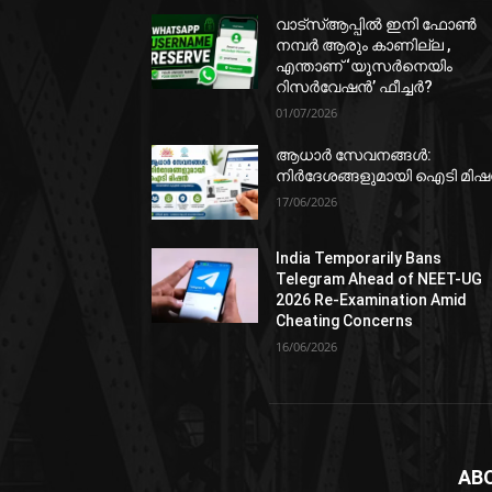
വാട്‌സ്ആപ്പിൽ ഇനി ഫോൺ
നമ്പർ ആരും കാണില്ല ,
എന്താണ് ‘യൂസർനെയിം
റിസർവേഷൻ’ ഫീച്ചർ?
01/07/2026
ആധാർ സേവനങ്ങൾ:
നിർദേശങ്ങളുമായി ഐടി മി
17/06/2026
India Temporarily Bans
Telegram Ahead of NEET-UG
2026 Re-Examination Amid
Cheating Concerns
16/06/2026
AB