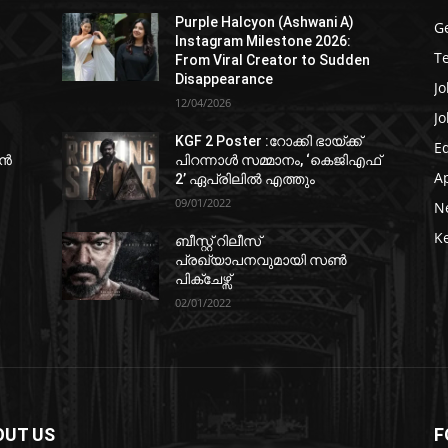
Purple Halcyon (Ashwani A)
G
Instagram Milestone 2026:
T
From Viral Creator to Sudden
Disappearance
Jo
12/04/2026
Jo
KGF 2 Poster :റോക്കി ഭായ്ക്ക്
E
ഷൻ
പിറന്നാൾ സമ്മാനം, ‘കെജിഎഫ്
A
2’ ഏപ്രിലിൽ എത്തും
09/01/2022
N
K
ബീസ്റ്റ് റിലീസ്
പ്രഖ്യാപനവുമായി സണ്‍
പിക്ചേഴ്സ്
02/01/2022
OUT US
F