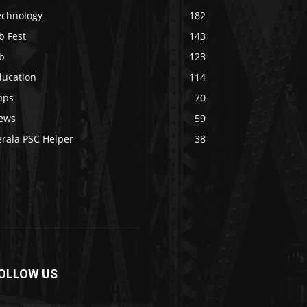
echnology
182
b Fest
143
b
123
ducation
114
pps
70
ews
59
erala PSC Helper
38
OLLOW US