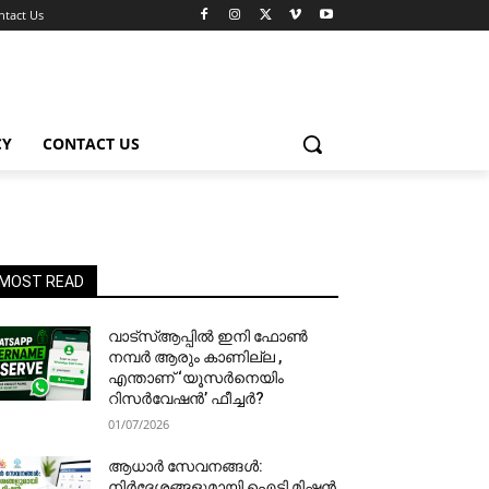
ntact Us
CY
CONTACT US
MOST READ
വാട്‌സ്ആപ്പിൽ ഇനി ഫോൺ
നമ്പർ ആരും കാണില്ല ,
എന്താണ് ‘യൂസർനെയിം
റിസർവേഷൻ’ ഫീച്ചർ?
01/07/2026
ആധാർ സേവനങ്ങൾ:
നിർദേശങ്ങളുമായി ഐടി മിഷൻ