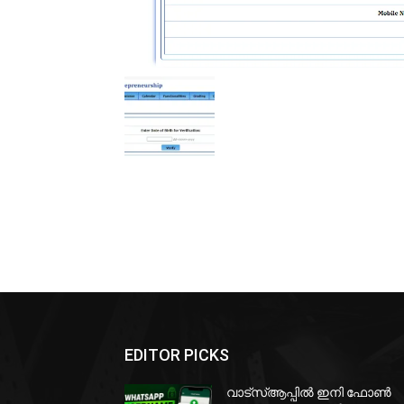
EDITOR PICKS
വാട്‌സ്ആപ്പിൽ ഇനി ഫോൺ