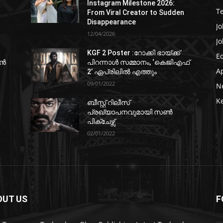
Instagram Milestone 2026:
T
From Viral Creator to Sudden
Disappearance
Jo
12/04/2026
Jo
KGF 2 Poster :റോക്കി ഭായ്ക്ക്
E
ഷൻ
പിറന്നാൾ സമ്മാനം, ‘കെജിഎഫ്
A
2’ ഏപ്രിലിൽ എത്തും
09/01/2022
N
K
ബീസ്റ്റ് റിലീസ്
പ്രഖ്യാപനവുമായി സണ്‍
പിക്ചേഴ്സ്
02/01/2022
OUT US
F