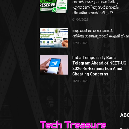
നമ്പർ ആരും കാണില്ല ,
എന്താണ് ‘യൂസർനെയിം
റിസർവേഷൻ’ ഫീച്ചർ?
01/07/2026
ആധാർ സേവനങ്ങൾ:
നിർദേശങ്ങളുമായി ഐടി മി
17/06/2026
India Temporarily Bans
Telegram Ahead of NEET-UG
2026 Re-Examination Amid
Cheating Concerns
16/06/2026
AB