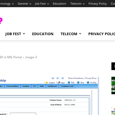
hnology
General
Job Fest
Education
Telecom
Privacy Policy
Co
JOB FEST
EDUCATION
TELECOM
PRIVACY POLI
D in MIS Portal
image-3