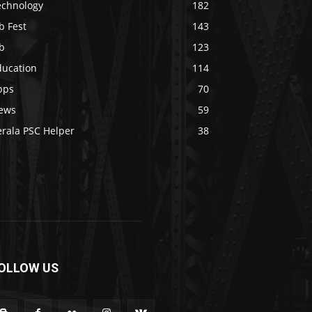
echnology
182
b Fest
143
b
123
ducation
114
pps
70
ews
59
erala PSC Helper
38
OLLOW US