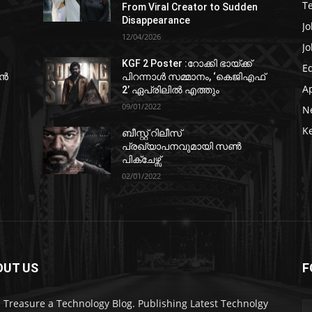
T
From Viral Creator to Sudden
Disappearance
Jo
12/04/2026
Jo
KGF 2 Poster :റോക്കി ഭായ്ക്ക്
E
ഷൻ
പിറന്നാൾ സമ്മാനം, ‘കെജിഎഫ്
A
2’ ഏപ്രിലിൽ എത്തും
09/01/2022
N
K
ബീസ്റ്റ് റിലീസ്
പ്രഖ്യാപനവുമായി സണ്‍
പിക്ചേഴ്സ്
02/01/2022
OUT US
F
 Treasure a Technology Blog. Publishing Latest Technolgy