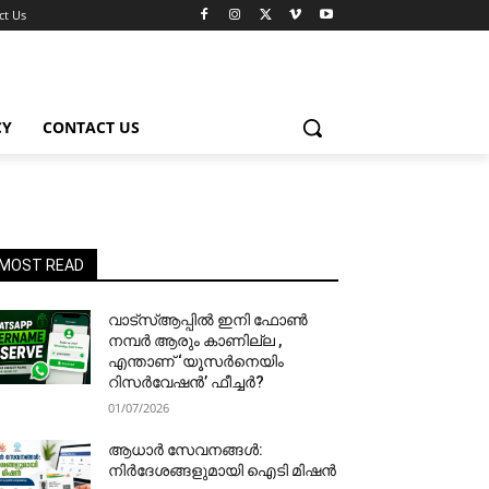
ct Us
CY
CONTACT US
MOST READ
വാട്‌സ്ആപ്പിൽ ഇനി ഫോൺ
നമ്പർ ആരും കാണില്ല ,
എന്താണ് ‘യൂസർനെയിം
റിസർവേഷൻ’ ഫീച്ചർ?
01/07/2026
ആധാർ സേവനങ്ങൾ:
നിർദേശങ്ങളുമായി ഐടി മിഷൻ