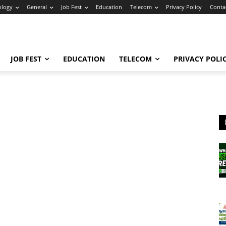
ology
General
Job Fest
Education
Telecom
Privacy Policy
Conta
JOB FEST
EDUCATION
TELECOM
PRIVACY POLI