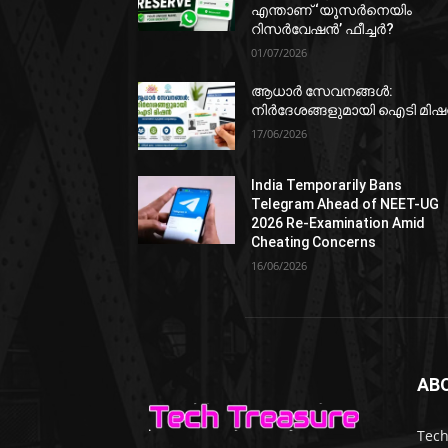
എന്താണ് ‘യൂസർനെയിം
റിസർവേഷൻ’ ഫീച്ചർ?
01/07/2026
ആധാർ സേവനങ്ങൾ:
നിർദേശങ്ങളുമായി ഐടി മി
17/06/2026
India Temporarily Bans
Telegram Ahead of NEET-UG
2026 Re-Examination Amid
Cheating Concerns
16/06/2026
AB
Tech