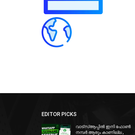
EDITOR PICKS
വാട്‌സ്ആപ്പിൽ ഇനി ഫോൺ
നമ്പർ ആരും കാണില്ല ,