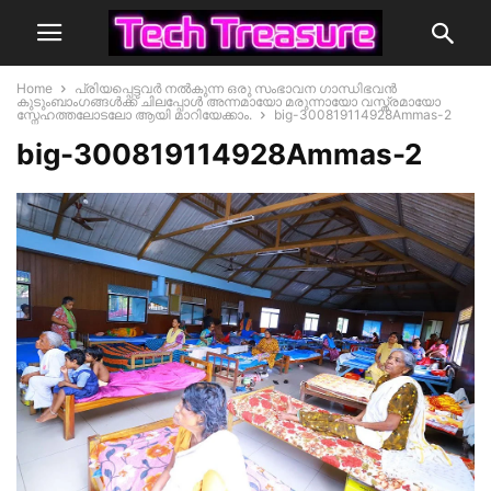
Home
പ്രിയപ്പെട്ടവര്‍ നല്‍കുന്ന ഒരു സംഭാവന ഗാന്ധിഭവന്‍
കുടുംബാംഗങ്ങള്‍ക്ക് ചിലപ്പോള്‍ അന്നമായോ മരുന്നായോ വസ്ത്രമായോ
സ്നേഹത്തലോടലോ ആയി മാറിയേക്കാം.
big-300819114928Ammas-2
big-300819114928Ammas-2