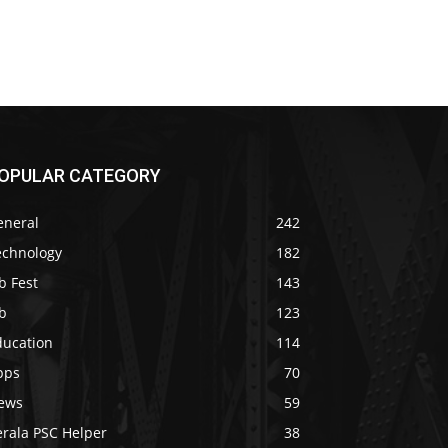
OPULAR CATEGORY
eneral
242
echnology
182
b Fest
143
b
123
ducation
114
pps
70
ews
59
erala PSC Helper
38