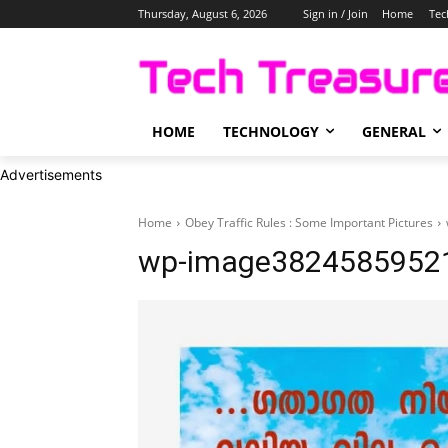
Thursday, August 6, 2026
Sign in / Join
Home
Tec
HOME
TECHNOLOGY
GENERAL
Advertisements
Home
Obey Traffic Rules : Some Important Pictures
wp-image38245859521