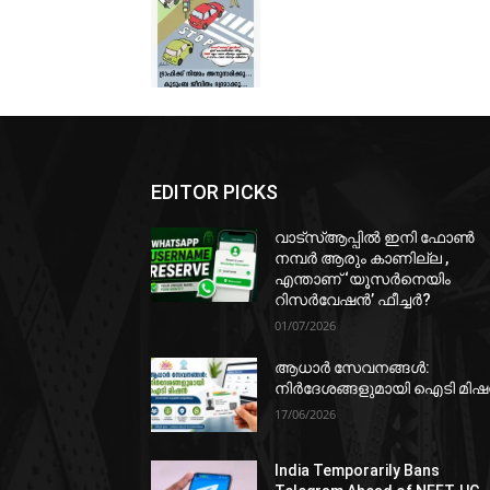
EDITOR PICKS
വാട്‌സ്ആപ്പിൽ ഇനി ഫോൺ
നമ്പർ ആരും കാണില്ല ,
എന്താണ് ‘യൂസർനെയിം
റിസർവേഷൻ’ ഫീച്ചർ?
01/07/2026
ആധാർ സേവനങ്ങൾ:
നിർദേശങ്ങളുമായി ഐടി മി
17/06/2026
India Temporarily Bans