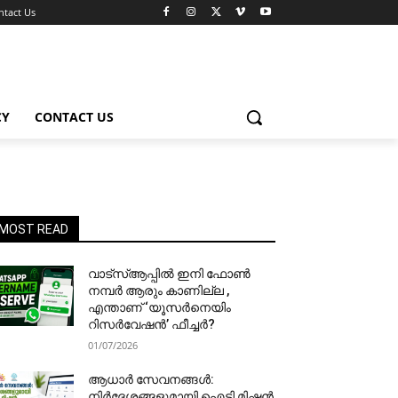
ntact Us
CY
CONTACT US
MOST READ
വാട്‌സ്ആപ്പിൽ ഇനി ഫോൺ
നമ്പർ ആരും കാണില്ല ,
എന്താണ് ‘യൂസർനെയിം
റിസർവേഷൻ’ ഫീച്ചർ?
01/07/2026
ആധാർ സേവനങ്ങൾ:
നിർദേശങ്ങളുമായി ഐടി മിഷൻ