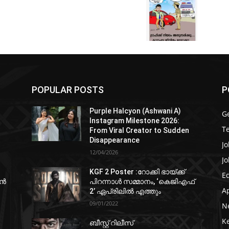
POPULAR POSTS
P
Purple Halcyon (Ashwani A)
G
Instagram Milestone 2026:
T
From Viral Creator to Sudden
Disappearance
Jo
12/04/2026
Jo
KGF 2 Poster :റോക്കി ഭായ്ക്ക്
E
ഷൻ
പിറന്നാൾ സമ്മാനം, ‘കെജിഎഫ്
A
2’ ഏപ്രിലിൽ എത്തും
09/01/2022
N
K
ബീസ്റ്റ് റിലീസ്