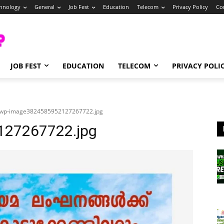
hnology
General
Job Fest
Education
Telecom
Privacy Policy
Co
JOB FEST
EDUCATION
TELECOM
PRIVACY POLI
wp-image3824585952127267722.jpg
27267722.jpg