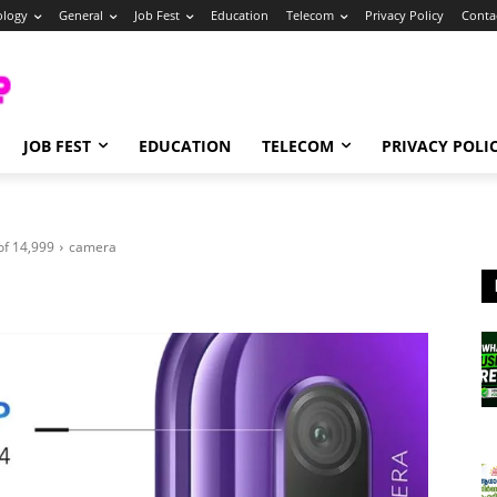
ology
General
Job Fest
Education
Telecom
Privacy Policy
Conta
JOB FEST
EDUCATION
TELECOM
PRIVACY POLI
of 14,999
camera