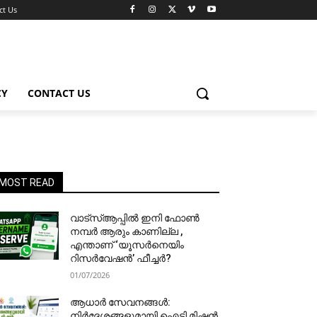
ct Us
CY
CONTACT US
MOST READ
വാട്‌സ്ആപ്പിൽ ഇനി ഫോൺ
നമ്പർ ആരും കാണില്ല ,
എന്താണ് ‘യൂസർനെയിം
റിസർവേഷൻ’ ഫീച്ചർ?
01/07/2026
ആധാർ സേവനങ്ങൾ:
നിർദേശങ്ങളുമായി ഐടി മിഷൻ