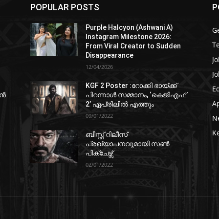
POPULAR POSTS
P
Purple Halcyon (Ashwani A)
G
Instagram Milestone 2026:
T
From Viral Creator to Sudden
Disappearance
Jo
12/04/2026
Jo
KGF 2 Poster :റോക്കി ഭായ്ക്ക്
E
ഷൻ
പിറന്നാൾ സമ്മാനം, ‘കെജിഎഫ്
A
2’ ഏപ്രിലിൽ എത്തും
09/01/2022
N
K
ബീസ്റ്റ് റിലീസ്
പ്രഖ്യാപനവുമായി സണ്‍
പിക്ചേഴ്സ്
02/01/2022