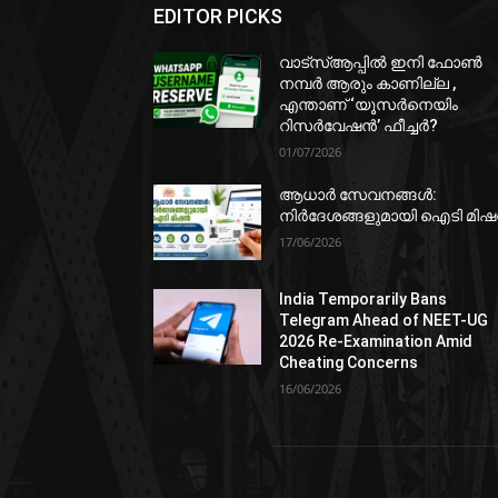
EDITOR PICKS
വാട്‌സ്ആപ്പിൽ ഇനി ഫോൺ
നമ്പർ ആരും കാണില്ല ,
എന്താണ് ‘യൂസർനെയിം
റിസർവേഷൻ’ ഫീച്ചർ?
01/07/2026
ആധാർ സേവനങ്ങൾ:
നിർദേശങ്ങളുമായി ഐടി മി
17/06/2026
India Temporarily Bans
Telegram Ahead of NEET-UG
2026 Re-Examination Amid
Cheating Concerns
16/06/2026