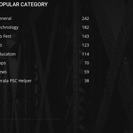
OPULAR CATEGORY
eneral
242
echnology
182
b Fest
143
b
123
ducation
114
pps
70
ews
59
erala PSC Helper
38