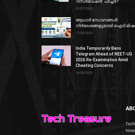
റിസർവേഷൻ’ ഫീച്ചർ?
01/07/2026
ആധാർ സേവനങ്ങൾ:
നിർദേശങ്ങളുമായി ഐടി മി
17/06/2026
India Temporarily Bans
Telegram Ahead of NEET-UG
2026 Re-Examination Amid
Cheating Concerns
16/06/2026
AB
Tech
News