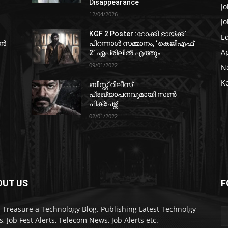
Disappearance
Jo
12/04/2026
Jo
KGF 2 Poster :റോക്കി ഭായ്ക്ക്
E
ഷൻ
പിറന്നാൾ സമ്മാനം, ‘കെജിഎഫ്
A
2’ ഏപ്രിലിൽ എത്തും
09/01/2022
N
K
ബീസ്റ്റ് റിലീസ്
പ്രഖ്യാപനവുമായി സണ്‍
പിക്ചേഴ്സ്
02/01/2022
OUT US
F
 Treasure a Technology Blog. Publishing Latest Technolgy
, Job Fest Alerts, Telecom News, Job Alerts etc.