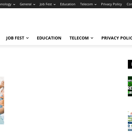
hnology
General
Job Fest
Education
Telecom
Privacy Policy
Con
JOB FEST
EDUCATION
TELECOM
PRIVACY POLI