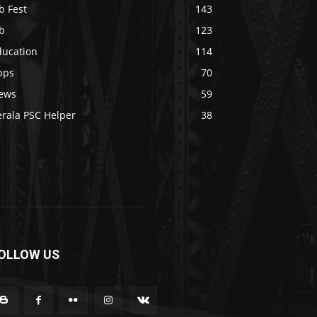
b Fest
143
b
123
ducation
114
pps
70
ews
59
erala PSC Helper
38
OLLOW US