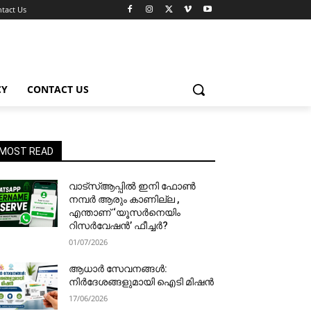
tact Us
CY
CONTACT US
MOST READ
വാട്‌സ്ആപ്പിൽ ഇനി ഫോൺ
നമ്പർ ആരും കാണില്ല ,
എന്താണ് ‘യൂസർനെയിം
റിസർവേഷൻ’ ഫീച്ചർ?
01/07/2026
ആധാർ സേവനങ്ങൾ:
നിർദേശങ്ങളുമായി ഐടി മിഷൻ
17/06/2026