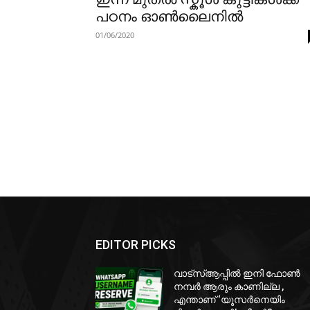
പഠനം ഓൺലൈനിൽ
01/06/2020
EDITOR PICKS
വാട്‌സ്ആപ്പിൽ ഇനി ഫോൺ
നമ്പർ ആരും കാണില്ല ,
എന്താണ് ‘യൂസർനെയിം