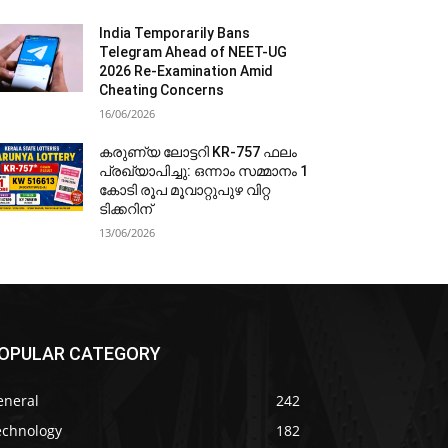
India Temporarily Bans
Telegram Ahead of NEET-UG
2026 Re-Examination Amid
Cheating Concerns
16/06/2026
കരുണ്യ ലോട്ടറി KR-757 ഫലം
പ്രഖ്യാപിച്ചു: ഒന്നാം സമ്മാനം 1
കോടി രൂപ മൂവാറ്റുപുഴ വിറ്റ
ടിക്കറിന്
13/06/2026
OPULAR CATEGORY
eneral
242
echnology
182