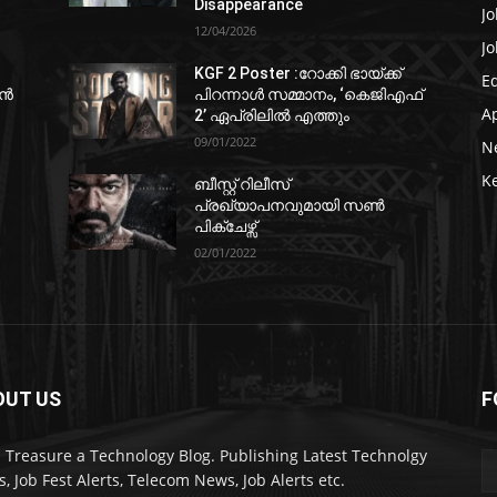
Disappearance
Jo
12/04/2026
Jo
KGF 2 Poster :റോക്കി ഭായ്ക്ക്
E
ഷൻ
പിറന്നാൾ സമ്മാനം, ‘കെജിഎഫ്
A
2’ ഏപ്രിലിൽ എത്തും
09/01/2022
N
K
ബീസ്റ്റ് റിലീസ്
പ്രഖ്യാപനവുമായി സണ്‍
പിക്ചേഴ്സ്
02/01/2022
OUT US
F
 Treasure a Technology Blog. Publishing Latest Technolgy
, Job Fest Alerts, Telecom News, Job Alerts etc.