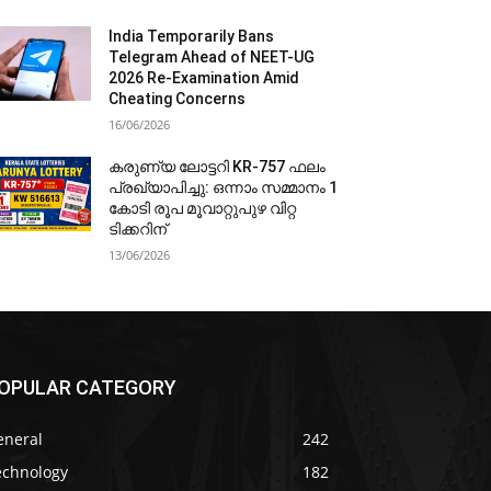
India Temporarily Bans
Telegram Ahead of NEET-UG
2026 Re-Examination Amid
Cheating Concerns
16/06/2026
കരുണ്യ ലോട്ടറി KR-757 ഫലം
പ്രഖ്യാപിച്ചു: ഒന്നാം സമ്മാനം 1
കോടി രൂപ മൂവാറ്റുപുഴ വിറ്റ
ടിക്കറിന്
13/06/2026
OPULAR CATEGORY
eneral
242
echnology
182