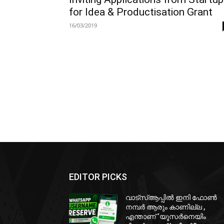
for Idea & Productisation Grant
16/03/2019
EDITOR PICKS
വാട്‌സ്ആപ്പിൽ ഇനി ഫോൺ
നമ്പർ ആരും കാണില്ല ,
എന്താണ് ‘യൂസർനെയിം