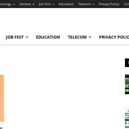
hnology
General
Job Fest
Education
Telecom
Privacy Policy
Con
JOB FEST
EDUCATION
TELECOM
PRIVACY POLI
ps