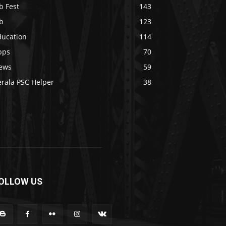
b Fest
143
b
123
ducation
114
pps
70
ews
59
erala PSC Helper
38
OLLOW US