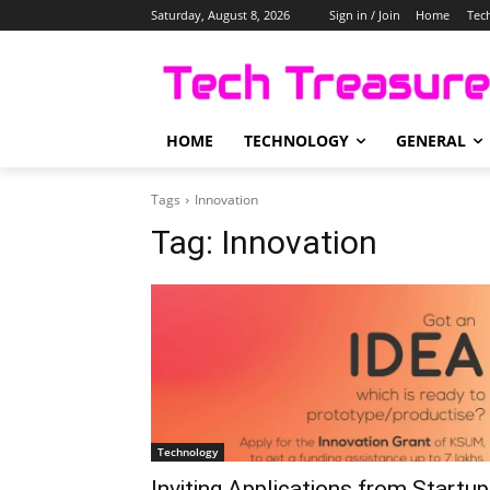
Saturday, August 8, 2026
Sign in / Join
Home
Tec
HOME
TECHNOLOGY
GENERAL
Tags
Innovation
Tag:
Innovation
Technology
Inviting Applications from Startu