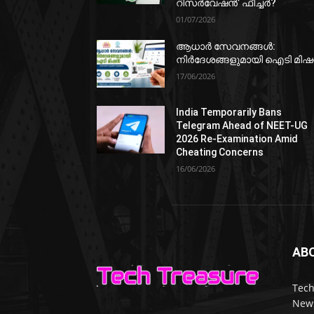
റിസർവേഷൻ’ ഫീച്ചർ?
01/07/2026
ആധാർ സേവനങ്ങൾ:
നിർദേശങ്ങളുമായി ഐടി മി
17/06/2026
India Temporarily Bans
Telegram Ahead of NEET-UG
2026 Re-Examination Amid
Cheating Concerns
16/06/2026
AB
Tech
News