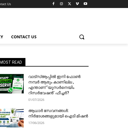
tact Us
CY
CONTACT US
MOST READ
വാട്‌സ്ആപ്പിൽ ഇനി ഫോൺ
നമ്പർ ആരും കാണില്ല ,
എന്താണ് ‘യൂസർനെയിം
റിസർവേഷൻ’ ഫീച്ചർ?
01/07/2026
ആധാർ സേവനങ്ങൾ:
നിർദേശങ്ങളുമായി ഐടി മിഷൻ
17/06/2026