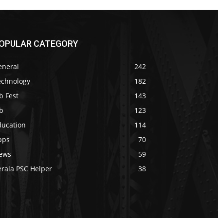
OPULAR CATEGORY
eneral
242
echnology
182
b Fest
143
b
123
ducation
114
pps
70
ews
59
erala PSC Helper
38