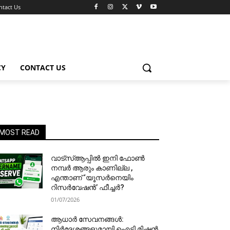
ntact Us
CY
CONTACT US
MOST READ
വാട്‌സ്ആപ്പിൽ ഇനി ഫോൺ
നമ്പർ ആരും കാണില്ല ,
എന്താണ് ‘യൂസർനെയിം
റിസർവേഷൻ’ ഫീച്ചർ?
01/07/2026
ആധാർ സേവനങ്ങൾ:
നിർദേശങ്ങളുമായി ഐടി മിഷൻ