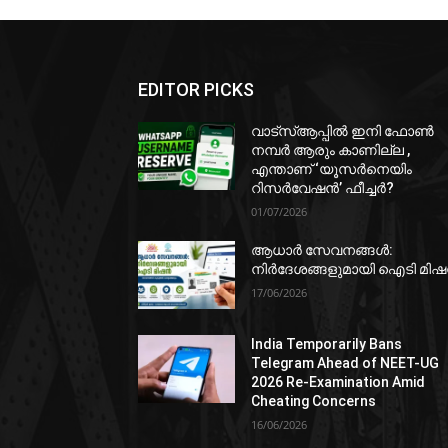
EDITOR PICKS
വാട്‌സ്ആപ്പിൽ ഇനി ഫോൺ
നമ്പർ ആരും കാണില്ല ,
എന്താണ് ‘യൂസർനെയിം
റിസർവേഷൻ’ ഫീച്ചർ?
01/07/2026
ആധാർ സേവനങ്ങൾ:
നിർദേശങ്ങളുമായി ഐടി മി
17/06/2026
India Temporarily Bans
Telegram Ahead of NEET-UG
2026 Re-Examination Amid
Cheating Concerns
16/06/2026