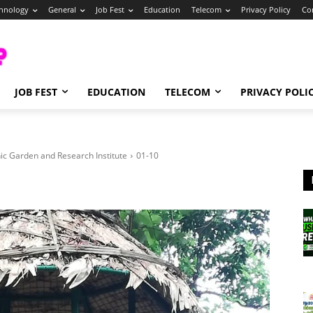
hnology
General
Job Fest
Education
Telecom
Privacy Policy
Co
JOB FEST
EDUCATION
TELECOM
PRIVACY POLI
nic Garden and Research Institute
01-10