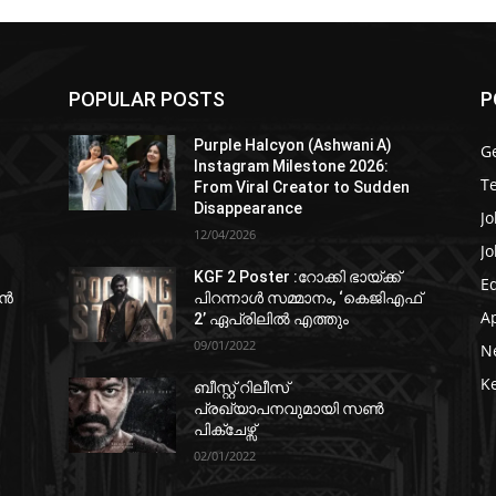
POPULAR POSTS
P
Purple Halcyon (Ashwani A)
G
Instagram Milestone 2026:
T
From Viral Creator to Sudden
Disappearance
Jo
12/04/2026
Jo
KGF 2 Poster :റോക്കി ഭായ്ക്ക്
E
ഷൻ
പിറന്നാൾ സമ്മാനം, ‘കെജിഎഫ്
A
2’ ഏപ്രിലിൽ എത്തും
09/01/2022
N
K
ബീസ്റ്റ് റിലീസ്
പ്രഖ്യാപനവുമായി സണ്‍
പിക്ചേഴ്സ്
02/01/2022