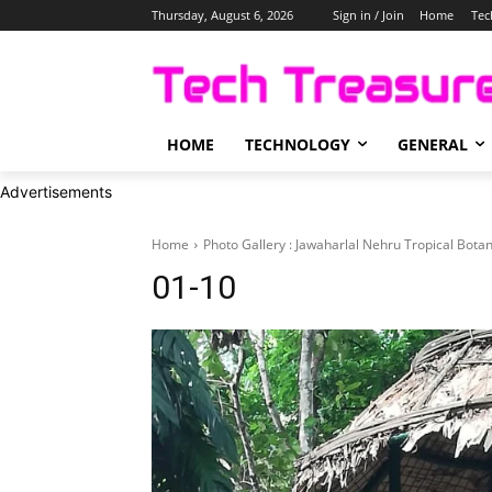
Thursday, August 6, 2026
Sign in / Join
Home
Tec
HOME
TECHNOLOGY
GENERAL
Advertisements
Home
Photo Gallery : Jawaharlal Nehru Tropical Bota
01-10