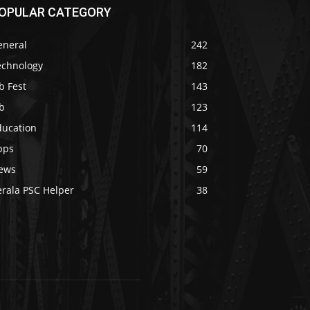
OPULAR CATEGORY
eneral
242
echnology
182
b Fest
143
b
123
ducation
114
pps
70
ews
59
erala PSC Helper
38