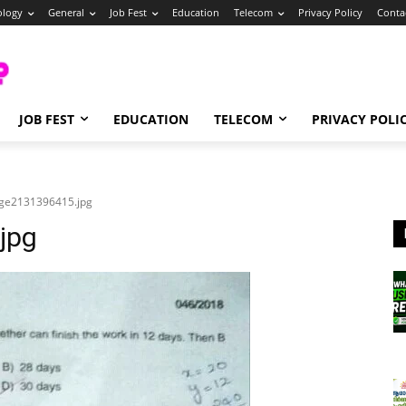
ology
General
Job Fest
Education
Telecom
Privacy Policy
Conta
JOB FEST
EDUCATION
TELECOM
PRIVACY POLI
ge2131396415.jpg
jpg