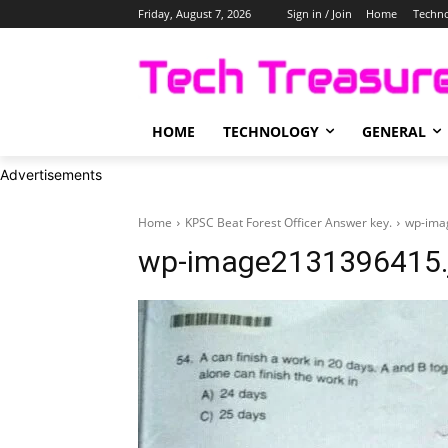
Friday, August 7, 2026
Sign in / Join
Home
Techn
HOME
TECHNOLOGY
GENERAL
Advertisements
Home
KPSC Beat Forest Officer Answer key.
wp-ima
wp-image2131396415.