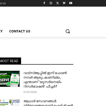
ct Us
CY
CONTACT US
MOST READ
വാട്‌സ്ആപ്പിൽ ഇനി ഫോൺ
നമ്പർ ആരും കാണില്ല ,
എന്താണ് ‘യൂസർനെയിം
റിസർവേഷൻ’ ഫീച്ചർ?
01/07/2026
ആധാർ സേവനങ്ങൾ:
നിർദേശങ്ങളുമായി ഐടി മിഷൻ