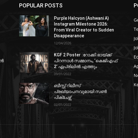
POPULAR POSTS
P
Purple Halcyon (Ashwani A)
G
Instagram Milestone 2026:
T
From Viral Creator to Sudden
Disappearance
Jo
12/04/2026
Jo
KGF 2 Poster :റോക്കി ഭായ്ക്ക്
E
ഷൻ
പിറന്നാൾ സമ്മാനം, ‘കെജിഎഫ്
A
2’ ഏപ്രിലിൽ എത്തും
09/01/2022
N
K
ബീസ്റ്റ് റിലീസ്
പ്രഖ്യാപനവുമായി സണ്‍
പിക്ചേഴ്സ്
02/01/2022