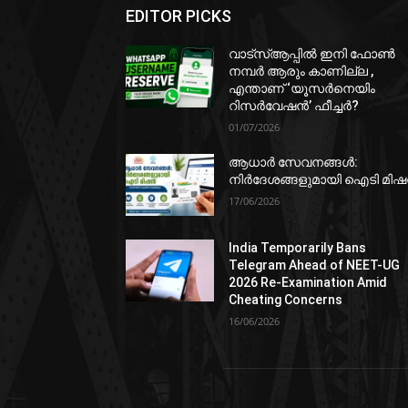
EDITOR PICKS
വാട്‌സ്ആപ്പിൽ ഇനി ഫോൺ
നമ്പർ ആരും കാണില്ല ,
എന്താണ് ‘യൂസർനെയിം
റിസർവേഷൻ’ ഫീച്ചർ?
01/07/2026
ആധാർ സേവനങ്ങൾ:
നിർദേശങ്ങളുമായി ഐടി മി
17/06/2026
India Temporarily Bans
Telegram Ahead of NEET-UG
2026 Re-Examination Amid
Cheating Concerns
16/06/2026