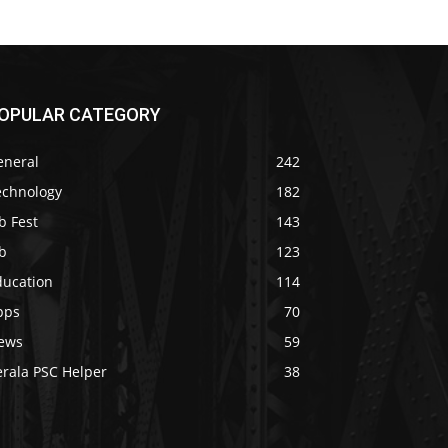
OPULAR CATEGORY
eneral
242
echnology
182
b Fest
143
b
123
ducation
114
pps
70
ews
59
erala PSC Helper
38