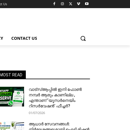
ct Us
CY
CONTACT US
MOST READ
വാട്‌സ്ആപ്പിൽ ഇനി ഫോൺ
നമ്പർ ആരും കാണില്ല ,
എന്താണ് ‘യൂസർനെയിം
റിസർവേഷൻ’ ഫീച്ചർ?
01/07/2026
ആധാർ സേവനങ്ങൾ:
നിർദേശങ്ങളുമായി ഐടി മിഷൻ