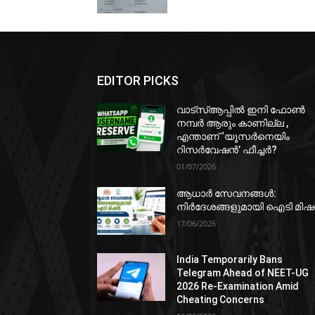
EDITOR PICKS
വാട്‌സ്ആപ്പിൽ ഇനി ഫോൺ
നമ്പർ ആരും കാണില്ല ,
എന്താണ് ‘യൂസർനെയിം
റിസർവേഷൻ’ ഫീച്ചർ?
01/07/2026
ആധാർ സേവനങ്ങൾ:
നിർദേശങ്ങളുമായി ഐടി മി
17/06/2026
India Temporarily Bans
Telegram Ahead of NEET-UG
2026 Re-Examination Amid
Cheating Concerns