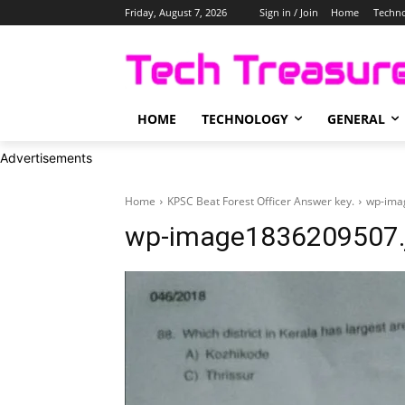
Friday, August 7, 2026
Sign in / Join
Home
Techn
HOME
TECHNOLOGY
GENERAL
Advertisements
Home
KPSC Beat Forest Officer Answer key.
wp-ima
wp-image1836209507.