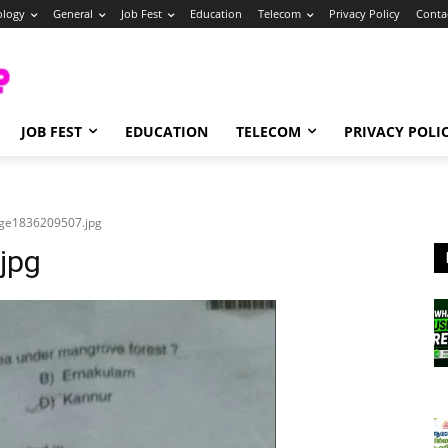
ology
General
Job Fest
Education
Telecom
Privacy Policy
Conta
JOB FEST
EDUCATION
TELECOM
PRIVACY POLI
ge1836209507.jpg
jpg