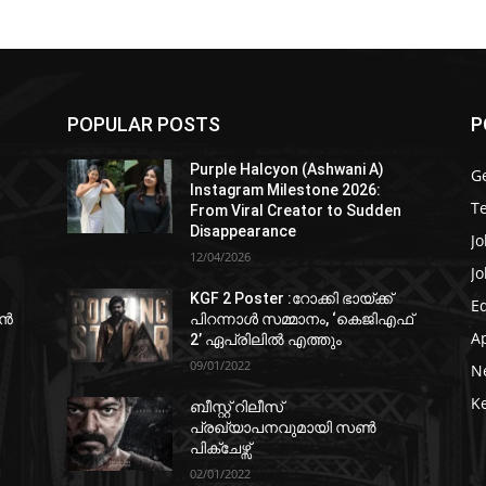
POPULAR POSTS
P
Purple Halcyon (Ashwani A)
G
Instagram Milestone 2026:
T
From Viral Creator to Sudden
Disappearance
Jo
12/04/2026
Jo
KGF 2 Poster :റോക്കി ഭായ്ക്ക്
E
ഷൻ
പിറന്നാൾ സമ്മാനം, ‘കെജിഎഫ്
A
2’ ഏപ്രിലിൽ എത്തും
09/01/2022
N
K
ബീസ്റ്റ് റിലീസ്
പ്രഖ്യാപനവുമായി സണ്‍
പിക്ചേഴ്സ്
02/01/2022