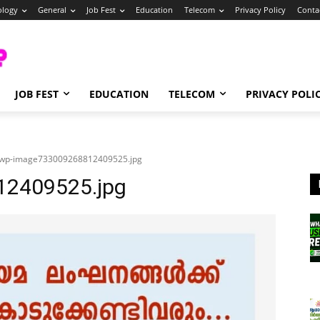
ology
General
Job Fest
Education
Telecom
Privacy Policy
Conta
JOB FEST
EDUCATION
TELECOM
PRIVACY POLI
wp-image733009268812409525.jpg
2409525.jpg