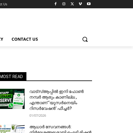
ct Us
CY
CONTACT US
MOST READ
വാട്‌സ്ആപ്പിൽ ഇനി ഫോൺ
നമ്പർ ആരും കാണില്ല ,
എന്താണ് ‘യൂസർനെയിം
റിസർവേഷൻ’ ഫീച്ചർ?
01/07/2026
ആധാർ സേവനങ്ങൾ:
നിർദേശങ്ങളുമായി ഐടി മിഷൻ