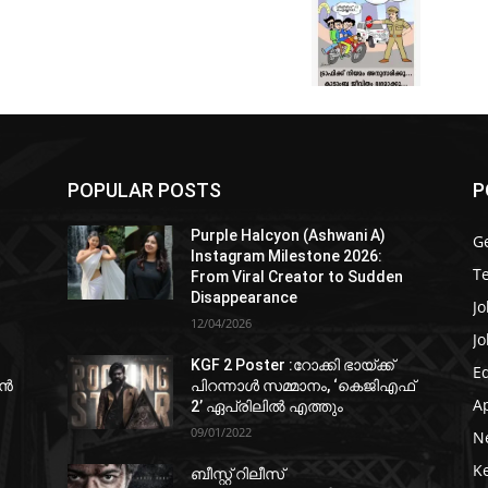
POPULAR POSTS
P
Purple Halcyon (Ashwani A)
G
Instagram Milestone 2026:
T
From Viral Creator to Sudden
Disappearance
Jo
12/04/2026
Jo
KGF 2 Poster :റോക്കി ഭായ്ക്ക്
E
ഷൻ
പിറന്നാൾ സമ്മാനം, ‘കെജിഎഫ്
A
2’ ഏപ്രിലിൽ എത്തും
09/01/2022
N
K
ബീസ്റ്റ് റിലീസ്