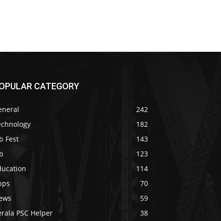
OPULAR CATEGORY
eneral
242
echnology
182
b Fest
143
b
123
ducation
114
pps
70
ews
59
erala PSC Helper
38