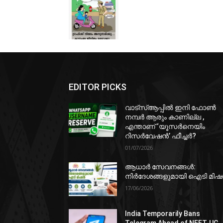
EDITOR PICKS
വാട്‌സ്ആപ്പിൽ ഇനി ഫോൺ
നമ്പർ ആരും കാണില്ല ,
എന്താണ് ‘യൂസർനെയിം
റിസർവേഷൻ’ ഫീച്ചർ?
01/07/2026
ആധാർ സേവനങ്ങൾ:
നിർദേശങ്ങളുമായി ഐടി മി
17/06/2026
India Temporarily Bans