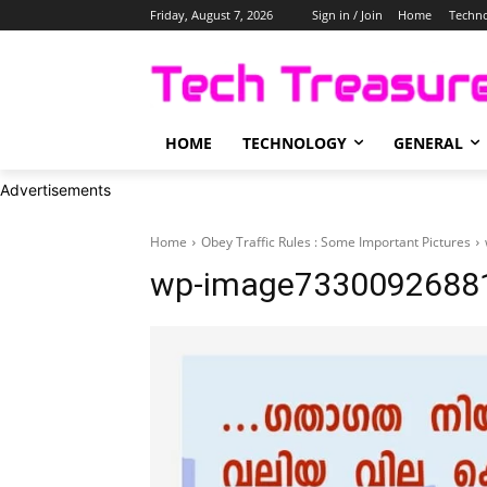
Friday, August 7, 2026
Sign in / Join
Home
Techn
HOME
TECHNOLOGY
GENERAL
Advertisements
Home
Obey Traffic Rules : Some Important Pictures
wp-image73300926881