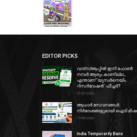
EDITOR PICKS
വാട്‌സ്ആപ്പിൽ ഇനി ഫോൺ
നമ്പർ ആരും കാണില്ല ,
എന്താണ് ‘യൂസർനെയിം
റിസർവേഷൻ’ ഫീച്ചർ?
01/07/2026
ആധാർ സേവനങ്ങൾ:
നിർദേശങ്ങളുമായി ഐടി മി
17/06/2026
India Temporarily Bans