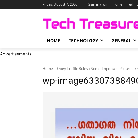
Friday, August 7, 2026
Sign in / Join
Home
Techn
HOME
TECHNOLOGY
GENERAL
Advertisements
Home
Obey Traffic Rules : Some Important Pictures
wp-image63307388490