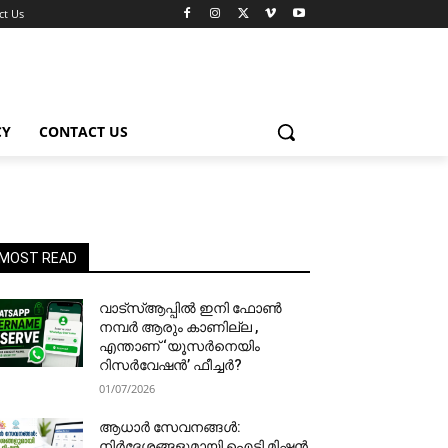
ct Us
CY
CONTACT US
MOST READ
വാട്‌സ്ആപ്പിൽ ഇനി ഫോൺ
നമ്പർ ആരും കാണില്ല ,
എന്താണ് ‘യൂസർനെയിം
റിസർവേഷൻ’ ഫീച്ചർ?
01/07/2026
ആധാർ സേവനങ്ങൾ:
നിർദേശങ്ങളുമായി ഐടി മിഷൻ