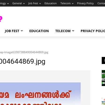
ology
General
Job Fest
Education
Telecom
Privacy Policy
Conta
JOB FEST
EDUCATION
TELECOM
PRIVACY POLI
wp-image6330738849004644869.jpg
04644869.jpg