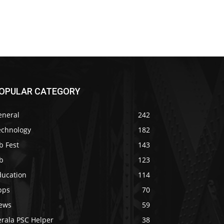
OPULAR CATEGORY
eneral
242
echnology
182
b Fest
143
b
123
ducation
114
pps
70
ews
59
erala PSC Helper
38