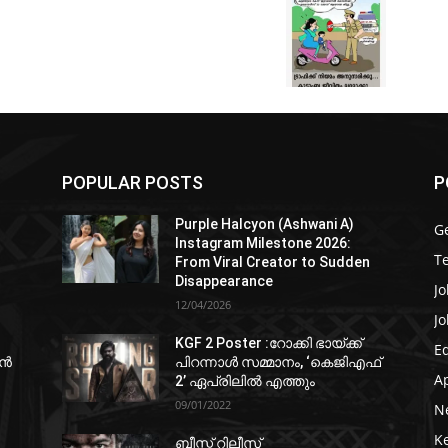
POPULAR POSTS
P
Purple Halcyon (Ashwani A)
G
Instagram Milestone 2026:
T
From Viral Creator to Sudden
Disappearance
Jo
12/04/2026
Jo
KGF 2 Poster :റോക്കി ഭായ്ക്ക്
E
ഷൻ
പിറന്നാൾ സമ്മാനം, ‘കെജിഎഫ്
A
2’ ഏപ്രിലിൽ എത്തും
09/01/2022
N
K
ബീസ്റ്റ് റിലീസ്