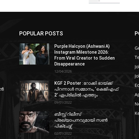
POPULAR POSTS
P
Purple Halcyon (Ashwani A)
G
Instagram Milestone 2026:
T
From Viral Creator to Sudden
Disappearance
Jo
12/04/2026
Jo
KGF 2 Poster :റോക്കി ഭായ്ക്ക്
E
ഷൻ
പിറന്നാൾ സമ്മാനം, ‘കെജിഎഫ്
A
2’ ഏപ്രിലിൽ എത്തും
09/01/2022
N
K
ബീസ്റ്റ് റിലീസ്
പ്രഖ്യാപനവുമായി സണ്‍
പിക്ചേഴ്സ്
02/01/2022