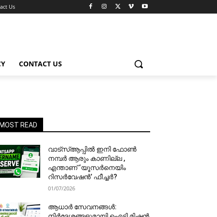
act Us
CY
CONTACT US
MOST READ
വാട്‌സ്ആപ്പിൽ ഇനി ഫോൺ
നമ്പർ ആരും കാണില്ല ,
എന്താണ് ‘യൂസർനെയിം
റിസർവേഷൻ’ ഫീച്ചർ?
01/07/2026
ആധാർ സേവനങ്ങൾ:
നിർദേശങ്ങളുമായി ഐടി മിഷൻ