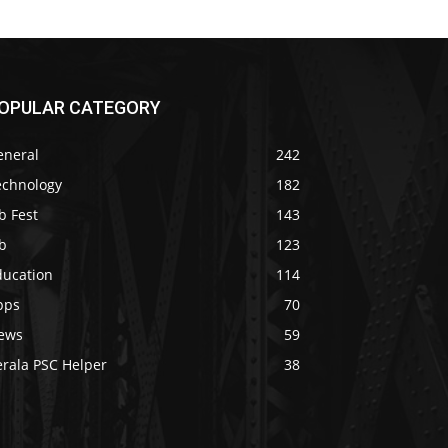
OPULAR CATEGORY
eneral
242
echnology
182
b Fest
143
b
123
ducation
114
pps
70
ews
59
erala PSC Helper
38