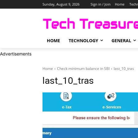
Sunday, August 9, 2026
Sign in / Join
Home
Tech
HOME
TECHNOLOGY
GENERAL
Advertisements
Home
Check minimum balance in SBI
last_10_tras
last_10_tras