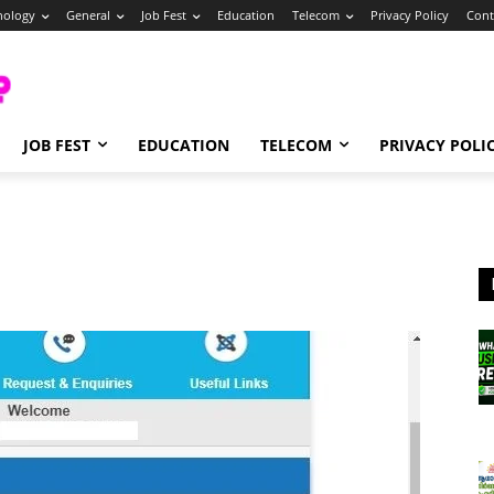
nology
General
Job Fest
Education
Telecom
Privacy Policy
Cont
JOB FEST
EDUCATION
TELECOM
PRIVACY POLI