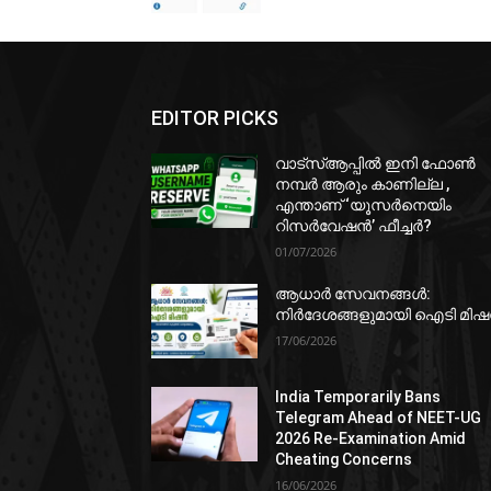
EDITOR PICKS
വാട്‌സ്ആപ്പിൽ ഇനി ഫോൺ
നമ്പർ ആരും കാണില്ല ,
എന്താണ് ‘യൂസർനെയിം
റിസർവേഷൻ’ ഫീച്ചർ?
01/07/2026
ആധാർ സേവനങ്ങൾ:
നിർദേശങ്ങളുമായി ഐടി മി
17/06/2026
India Temporarily Bans
Telegram Ahead of NEET-UG
2026 Re-Examination Amid
Cheating Concerns
16/06/2026